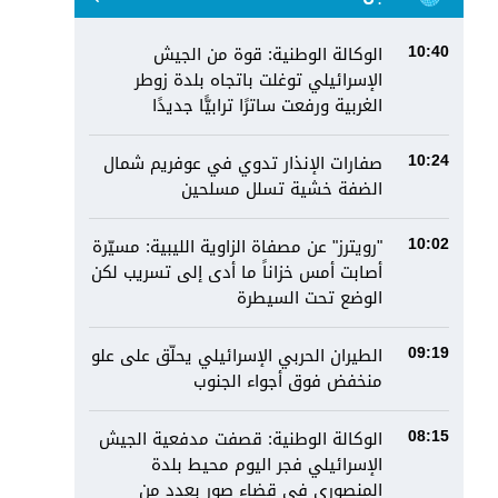
الوكالة الوطنية: قوة من الجيش
10:40
الإسرائيلي توغلت باتجاه بلدة زوطر
الغربية ورفعت ساترًا ترابيًّا جديدًا
صفارات الإنذار تدوي في عوفريم شمال
10:24
الضفة خشية تسلل مسلحين
"رويترز" عن مصفاة الزاوية الليبية: مسيّرة
10:02
أصابت أمس خزاناً ما أدى إلى تسريب لكن
الوضع تحت السيطرة
الطيران الحربي الإسرائيلي يحلّق على علو
09:19
منخفض فوق أجواء الجنوب
الوكالة الوطنية: قصفت مدفعية الجيش
08:15
الإسرائيلي فجر اليوم محيط بلدة
المنصوري في قضاء صور بعدد من