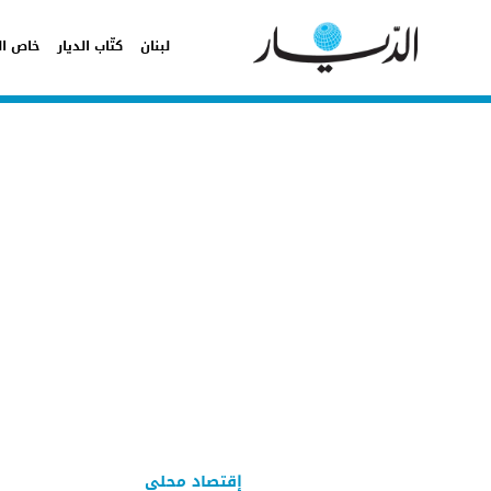
لبنان
كتّاب الديار
خاص ال
إقتصاد محلي