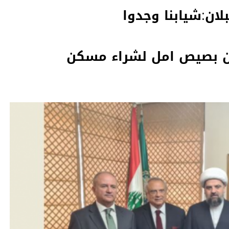
لان:شيابنا وجدوا
 بصيص امل لشراء مسكن