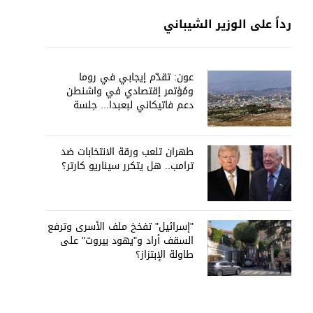
رداً على الوزير الشيباني
عون: تقدّم إيجابي في روما
ومُؤتمر إقتصادي في واشنطن
دعم فاتيكاني لبعبدا... جلسة
تشريعيّة ليومين... ونفط العراق
على الطاولة
طهران تلعب ورقة الانتخابات ضد
ترامب.. هل يتكرر سيناريو كارتر؟
"إسرائيل" تفخخ ملف الأسرى وترفع
السقف أراد و"يهود بيروت" على
طاولة الإبتزاز؟