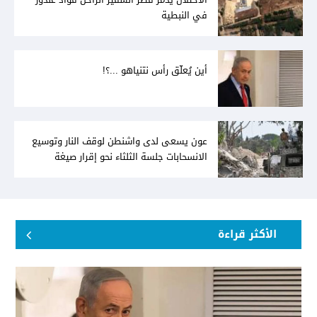
في النبطية
أين يُعلّق رأس نتنياهو ...؟!
عون يسعى لدى واشنطن لوقف النار وتوسيع
الانسحابات جلسة الثلثاء نحو إقرار صيغة
توافقيّة لقانون العفو بالأكثريّة
الأكثر قراءة