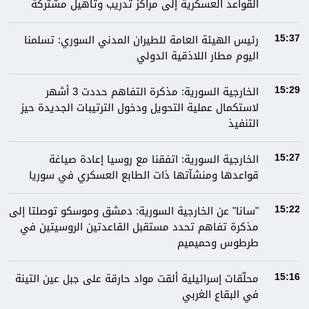
القواعد العسكرية إلى مراكز تدريب وتأهيل مشتركة
رئيس الهيئة العامة للطيران المدني السوري: تسلمنا
15:37
اليوم مطار اللاذقية الدولي
الخارجية السورية: مذكرة التفاهم حددت 3 أشهر
15:29
لاستكمال عملية التحويل ودخول الترتيبات الجديدة حيز
التنفيذ
الخارجية السورية: اتفقنا مع روسيا إعادة صياغة
15:27
قواعدها ومنشآتها ذات الطابع العسكري في سوريا
"سانا" عن الخارجية السورية: دمشق وموسكو توصلتا إلى
15:22
مذكرة تفاهم تحدد مستقبل القاعدتين الروسيتين في
طرطوس وحميميم
محلّقات إسرائيلية ألقت مواد حارقة على جبل عين التينة
15:16
في البقاع الغربي