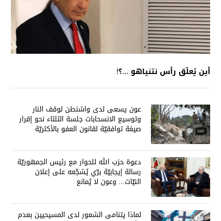
أين يُعلّق رأس نتنياهو ...؟!
عون يسعى لدى واشنطن لوقف النار
وتوسيع الانسحابات جلسة الثلثاء نحو إقرار
صيغة توافقيّة لقانون العفو بالأكثريّة
دعوة حزب الله للحوار مع رئيس الجمهوريّة
رسالة إيجابيّة برّي يُشجّعه على إعلان
النيّات... وعون لا يُمانع
لماذا يتنامى الشعور لدى المسيحيين بعدم