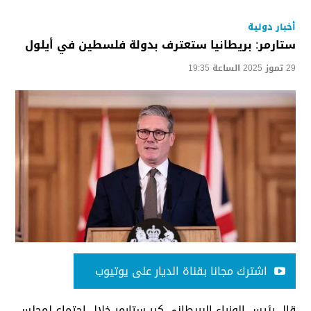
أخبار دولية
ستارمر: بريطانيا ستعترف بدولة فلسطين في أيلول
29 تموز 2025 الساعة 19:35
اشترك مجانا بقناة الديار على يوتيوب
قال رئيس الوزراء البريطاني كير ستارمر خلال اجتماع لمجلس