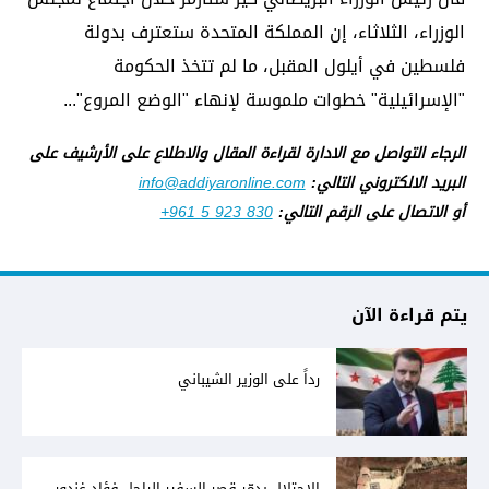
الوزراء، الثلاثاء، إن المملكة المتحدة ستعترف بدولة
فلسطين في أيلول المقبل، ما لم تتخذ الحكومة
"الإسرائيلية" خطوات ملموسة لإنهاء "الوضع المروع"...
الرجاء التواصل مع الادارة لقراءة المقال والاطلاع على الأرشيف على
البريد الالكتروني التالي:
info@addiyaronline.com
أو الاتصال على الرقم التالي:
+961 5 923 830
يتم قراءة الآن
رداً على الوزير الشيباني
الاحتلال يدمّر قصر السفير الراحل فؤاد غندور