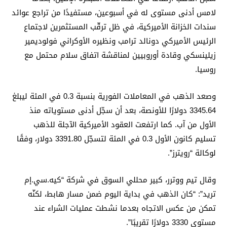
لامس أدنى مستوى له في أسبوعين، مستفيدًا من تراجع عوائد
سندات الخزانة الأميركية، في ظل ترقّب المستثمرين لاجتماع
الرئيس الأميركي دونالد ترامب ونظيره الأوكراني فولوديمير
زيلينسكي وقادة أوروبيين لمناقشة اتفاق سلام محتمل مع
روسيا.
وصعد الذهب في المعاملات الفورية بنسبة 0.3 في المئة ليبلغ
3345.64 دولارًا للأونصة، بعد أن سجّل أدنى مستوياته منذ
الأول من آب. كما ارتفعت العقود الأميركية الآجلة للذهب
تسليم كانون الأول 0.3 في المئة لتسجّل 3391.80 دولار، وفقًا
لوكالة “رويترز”.
وقال تيم ووترر، كبير محللي السوق في شركة “كيه.سي.إم
تريد”: “كان الذهب في بداية اليوم ضمن مسار هابط، لكنّه
تمكن من عكس الاتجاه بعدما نشطت عمليات الشراء عند
مستوى 3330 دولارًا تقريبًا”.