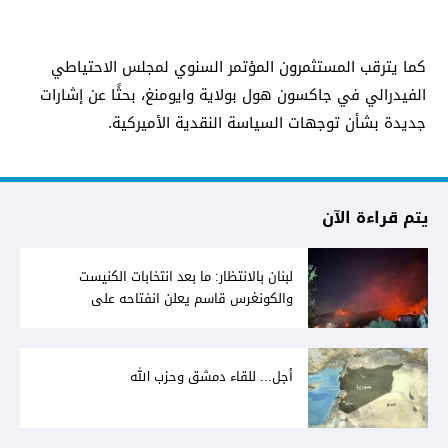
كما يترقب المستثمرون المؤتمر السنوي لمجلس الاحتياطي
الفيدرالي في جاكسون هول بولاية وايومنغ، بحثًا عن إشارات
جديدة بشأن توجهات السياسة النقدية الأميركية.
يتم قراءة الآن
لبنان بالانتظار: ما بعد انتخابات الكنيست
والكونغرس قاسم يعلن انفتاحه على
المفاوضات مع دمشق... وصمت سوري يقابله
أجل... للقاء دمشق وحزب الله