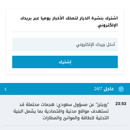
اشترك بنشرة الديار لتصلك الأخبار يوميا عبر بريدك
الإلكتروني
إشترك
عاجل 24/7
"رويترز" عن مسؤول سعودي: هجمات محتملة قد
23:53
تستهدف مواقع مدنية واقتصادية بما يشمل البنية
التحتية للطاقة والموانئ والمطارات