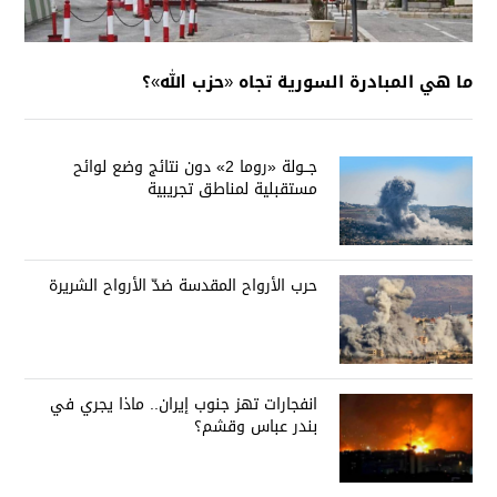
ما هي المبادرة السورية تجاه «حزب الله»؟
جــولة «روما 2» دون نتائج وضع لوائح
مستقبلية لمناطق تجريبية
حرب الأرواح المقدسة ضدّ الأرواح الشريرة
انفجارات تهز جنوب إيران.. ماذا يجري في
بندر عباس وقشم؟