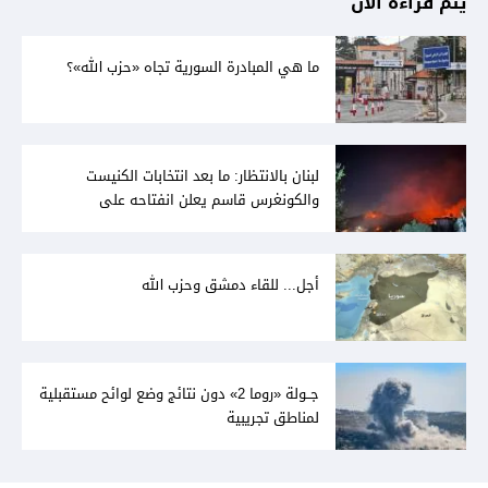
يتم قراءة الآن
ما هي المبادرة السورية تجاه «حزب الله»؟
لبنان بالانتظار: ما بعد انتخابات الكنيست
والكونغرس قاسم يعلن انفتاحه على
المفاوضات مع دمشق... وصمت سوري يقابله
أجل... للقاء دمشق وحزب الله
جــولة «روما 2» دون نتائج وضع لوائح مستقبلية
لمناطق تجريبية