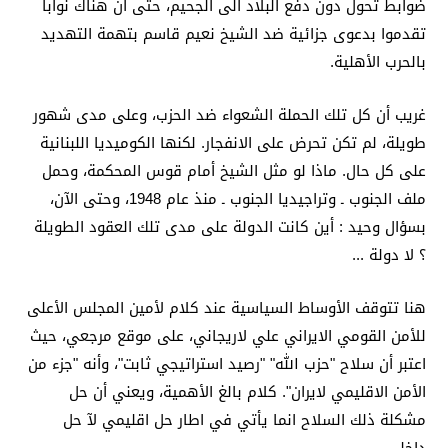
ضوابط تحول دون دفع البلاد الى الجحيم، حتى ان هناك نواباً
تقدموا بدعوى جزائية ضد الشيخ نعيم قاسم بتهمة التهديد
بالحرب الأهلية.
غريب أن كل تلك الحملة الشعواء ضد الحزب، وعلى مدى شهور
طويلة، لم تكن تحرض على الانفجار. لكنها الكوميديا اللبنانية
على كل حال. ماذا لو مثل الشيخ أمام قوس المحكمة، وحمل
ملف الجنوب ـ وتراجيديا الجنوب ـ منذ عام 1948، وحتى الآن،
بسؤال وحيد : أين كانت الدولة على مدى تلك العقود الطويلة
؟ لا دولة ...
هنا تتوقف الأوساط السياسية عند كلام لأمين المجلس الأعلى
للأمن القومي الايراني علي لاريجاني، على موقع مرجعي، حيث
اعتبر أن سلاح "حزب الله" "رصيد استراتيجي ثابت"، وأنه "جزء من
الأمن الاقليمي لايران". كلام بالغ الأهمية، ويعني أن حل
مشكلة ذلك السلاح انما يأتي في اطار حل اقليمي لآ حل