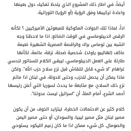
أيضاً، في اطار ذلك المشروع الذي يلحظ تفكيك دول بعينها
واعادة تركيبها وفق الرؤية (أو الرؤيا) التوراتية.
اذاً، لماذا تلك الجولات المكوكية للمبعوثين الأميركيين ؟ لكأنه
الرقص الديبلوماسي في الوقت الضائع، اذا ما لاحظنا وجه
الشبه بين توماس براك والراقصة المصرية الشهيرة نعيمة
عاكف (لهاليبو ياولد). شخصية ضحلة، نزقة، عائمة، لكأنها
طارئة على العمل الديبلوماسي، ليبقى الكلام للسناتور لندسي
غراهام "لا شيء قابل للنقاش قبل نزع سلاح حزب الله". ولكن
ماذا يمكن أن يحصل للحزب، وحتى للدولة، في لبنان اذا ماتم
نزع ذلك السلاح، مع متابعة ما يحدث لسوريا التي أعلن رئيسها
أحمد الشرع، أمام الملأ، أن "اسرائيل ليست عدوتنا".
كلام كثير عن الاحتمالات الخطرة، ليتزايد الخوف من أن يكون
مصير لبنان مثل مصير ليبيا، والسودان، أو حتى مصير اليمن
والصومال. كل شيء ممكن اذا ما كان زعيم الليكود يستوحي