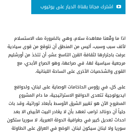
اشترك مجانا بقناة الديار على يوتيوب
اذا ما وقّعنا معاهدة سلام، وهي بالضرورة صك الاستسلام
لألف سبب وسبب، أليس من المنطق أن نتوقع من قوى سيادية
عرفت باجترارها لثقافة القرن التاسع عشر، أن تتخذ من أورشليم
مرجعية سياسية لها، في صراعها، وهو الصراع الأبدي، مع
القوى والشخصيات الأخرى على الساحة اللبنانية.
على كل، في رؤوس الحاخامات الوصاية على لبنان، ولدوافع
ايديولوجية تتعدى الدوافع الاستراتيجية، ما دام المشروع
المطروح الآن هو تغيير الشرق الأوسط بأبعاد توراتية، وقد بات
جلياً أن دونالد ترامب تعهد بأن لا يغادر البيت الأبيض الا بعد
احداث تعديل كبير في جغرافية الدولة العبرية. لا سوريا ستكون
سوريا ولا لبنان سيكون لبنان. الوضع في العراق على الطاولة