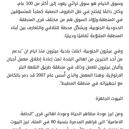
وسوق الخيام هو سوق تراثي يعود إلى أكثر من 100 عام،
وكان دائمًا يُفتتح في ظل الظروف الصعبة كملجأ للمتسوّقين
في المنطقة.ورُوّاد السوق هم من مختلف قرى المنطقة
الحدودية الجنوبية، ويشكّل محطة للتلاقي والتعارف بين أبناء
المنطقة المتنوّعة ثقافيًا ودينيًا.
وفي عيترون الجنوبية، اعلنت بلدية عيترون منذ ايام ان "بدعم
من أحد الخيرين من اهالي البلدة تمت إعادة إطلاق معمل أجبان
وألبان عيترون للعمل وذلك في منطقة طريق النقعة البئر
الارتوازية. وهذا المعمل والذي أُسس عام 2007 قد دمر بالكامل
مع تجهيزاته في منطقة المطيط".
البيوت الجاهزة
ومن ابرز عودة مظاهر الحياة وعودة اهالي قرى "الحافة
الامامية" الى قراهم المدمرة بنسبة 80 في المئة، تبرز البيوت