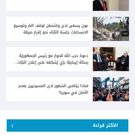
عون يسعى لدى واشنطن لوقف النار وتوسيع
الانسحابات جلسة الثلثاء نحو إقرار صيغة
توافقيّة لقانون العفو بالأكثريّة
دعوة حزب الله للحوار مع رئيس الجمهوريّة
رسالة إيجابيّة برّي يُشجّعه على إعلان النيّات...
وعون لا يُمانع
لماذا يتنامى الشعور لدى المسيحيين بعدم
الأمان في سوريا؟
الأكثر قراءة