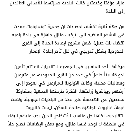
منزلا مؤقتا وخيمتين كانت البلدية جهزتهما للأهالي العائدين
إلى البلدة.
من جهة ثانية تكشف احصاءات ان جمعية "وتعاونوا"، عمدت
في الاشهر الماضية الى تركيب منازل جاهزة في بلدة رامية
(قضاء بنت جبيل)، ضمن مشروع لإعادة الحياة إلى القرى
الحدودية بشكل تدريجي في ظل تأخر إعادة الإعمار.
ويكشف أحد العاملين في الجمعية لـ "الديار"، انه "تم تأمين
نحو 45 بيتاً جاهزاً في عدد من القرى الحدودية، عبر متبرعين
وفعاليات محلية، وكانت الأولوية للمزارعين كي يعودوا إلى
أرضهم ويباشروا زراعتها. الفكرة طرحتها الجمعية بمشاركة
مختصين في الهندسة على عدد من البلديات الجنوبية، ولاقت
قبولاً، فالبيوت الجاهزة صالحة للسكن، ليست كالبيوت
التقليدية، لكنها حل مناسب للأشخاص الذين يجب عليهم البقاء
في منطقة لا توجد فيها منازل، ومع بعض الإضافات تصبح حلاً