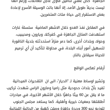
الجاهزة كحلّ عملي لتأمين مأوى عاجل للعائلات، ورغم أنها
ليست بديلاً طويل الأمد، إلا أنها باتت الوسيلة الأسرع لإعادة
بعض الاستقرار إلى حياة مئات المتضررين.
في المقابل نفذ العدو خلال الاشهر الماضية سلسلة غارات
استهدفت المنازل الجاهزة في كفركلا، ويارون، ومحيبيب،
وحولا، وبلدات أخرى، كما دمر منزلاً استحدثته بلدية الناقورة
لتسهيل أمور أبناء البلدة، في محاولة لتأكيد أن أي ترميم
للحياة سيقابل بالنار.
أرقام تعكس الواقع
وتشير اوساط معنية لـ "الديار"، الى ان التقديرات الميدانية
تفيد بأنّ بلدات حدودية مثل راميا ومارون الراس شهدت تركيب
ما لا يقل عن 60 بيتًا جاهزًا خلال الأشهر الأخيرة، في مبادرات
أطلقتها جمعيات خيرية وأهلية. كما يستعد مجلس الجنوب
لتوزيع نحو 300 وحدة جاهزة وصلت كهبة من الجالية اللبنانية