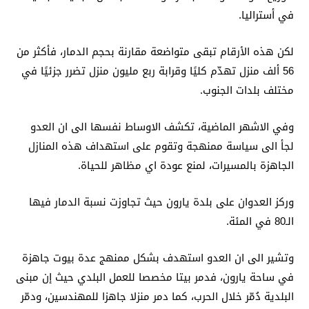
في أستراليا.
لكن هذه الأرقام تبقى متواضعة مقارنة بحجم الدمار، فأكثر من
56 ألف منزل تهدّم كليًا وقرابة ربع مليون منزل تضرر جزئيًا في
مختلف بلدات الجنوب.
وفي الاشهر الماضية، تكشف الاوساط نفسها الى ان العدو
لجأ الى سياسة ممنهجة وتقوم على استهداف هذه المنازل
الجاهزة بالمسيرات، لمنع عودة اي مظاهر للحياة.
وركز العدوان على بلدة يارون حيث تجاوزت نسبة الدمار فيها
الـ80 في المئة.
وتشير الى ان العدو استهدف بشكل ممنهج عدة بيوت جاهزة
في ساحة يارون، فدمر بيتا مخصصا للعمل البلدي حيث إن مبنى
البلدية دُمّر خلال الحرب، كما دمر منزلا جاهزا للمهندسين، ودمّر