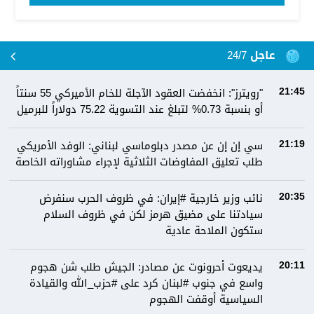
عاجل 24/7
"رويترز": انخفضت العقود الآجلة للخام الأميركي 55 سنتاً
21:45
أو بنسبة 0.73% لتبلغ عند التسوية 75.22 دولاراً للبرميل
سي إن إن عن مصدر دبلوماسي لبناني: الوفد الأمريكي
21:19
طلب تعليق المفاوضات الثلاثية لإجراء مشاوراته الخاصة
نائب وزير خارجية #إيران: في ظروف الحرب سنفرض
20:35
سيادتنا على مضيق هرمز لكن في ظروف السلام
ستكون الملاحة عادية
يديعوت أحرونوت عن مصادر: الجيش طلب شن هجوم
20:11
واسع في جنوب #لبنان كرد على #حزب_الله والقيادة
السياسية أوقفت الهجوم