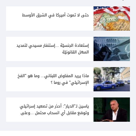
حتى لا تموت أميركا في الشرق الأوسط
إستعادة الجنسيّة ...إستنفار مسيحي لتمديد
المهل القانونيّة
ماذا يريد المفاوض اللبناني... وما هو "الفخ
الإسرائيلي" في روما ؟
ياسين لـ"الديار": أحذر من تصعيد إسرائيلي
وتوسّع مقابل أي انسحاب محتمل ...وعلى
المفاوض اللبناني عدم الخضوع للضغط