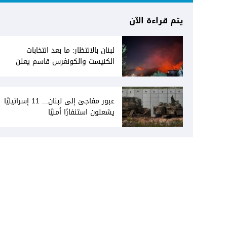
يتم قراءة الآن
لبنان بالانتظار: ما بعد انتخابات
الكنيست والكونغرس قاسم يعلن
انفتاحه على المفاوضات مع دمشق...
وصمت سوري يقابله
عبور مفاجئ إلى لبنان... 11 إسرائيليًا
يشعلون استنفارًا أمنيًا