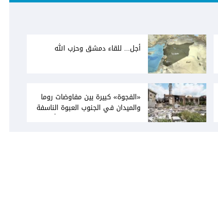
أجل... للقاء دمشق وحزب الله
«الفجوة» كبيرة بين مفاوضات روما
والميدان في الجنوب العبوة الناسفة
في مجدل زون «رسالة» في أكثر من
اتجاه؟