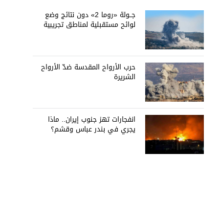
جــولة «روما 2» دون نتائج وضع
لوائح مستقبلية لمناطق تجريبية
حرب الأرواح المقدسة ضدّ الأرواح
الشريرة
انفجارات تهز جنوب إيران.. ماذا
يجري في بندر عباس وقشم؟