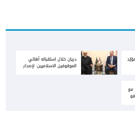
ؤيّد
دريان خلال استقباله أهالي
الموقوفين الاسلاميين: لإصدار
قانون العفو العام الشامل دون
استثناءات
 مع
فو