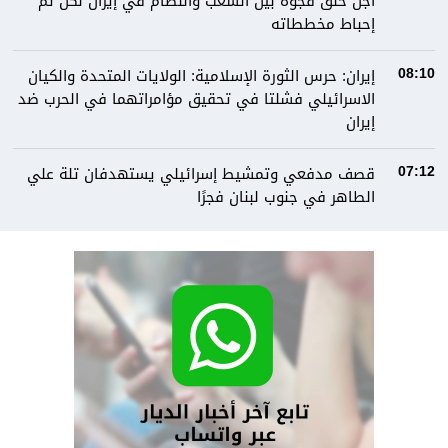
أجل خلق فجوة بين الشعب والنظام في إيران لكن تم
إحباط مخططاته
إيران: حرس الثورة الإسلامية: الولايات المتحدة والكيان
08:10
الاسرائيلي فشلتا في تحقيق مؤامراتهما في الحرب ضد
إيران
قصف مدفعي وتمشيط إسرائيلي يستهدفان تلة علي
07:12
الطاهر في جنوب لبنان فجرًا