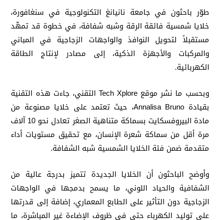
طوّر باحثون في جامعة نانيانغ التكنولوجية في سنغافورة،
خلايا شمسية فائقة الرقة وشبه شفافة، في خطوة قد تمهّد
مستقبلاً لتحويل النوافذ والواجهات الزجاجية في المباني
والمركبات والأجهزة الذكية، إلى مصادر لإنتاج الطاقة
الكهربائية.
وبحسب ما نشر موقع Tech Xplore التقني، جاءت هذه التقنية
بقيادة Annalisa Bruno، حيث تعتمد على خلايا مصنوعة من
مادة البيروفسكايت بسماكة متناهية الصغر تعادل نحو 10 آلاف
مرة أقل من سماكة شعرة الإنسان، مع تحقيق مستويات أداء
متقدمة ضمن فئة الخلايا الشمسية شبه الشفافة.
وأوضح الباحثون أن الخلايا الجديدة تتميز بدرجة عالية من
الشفافية والحياد اللوني، ما يسمح بدمجها في الواجهات
الزجاجية دون التأثير على الطابع المعماري، إضافة إلى قدرتها
على توليد الكهرباء حتى في ظروف الإضاءة غير المباشرة، ما