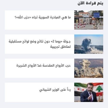
يتم قراءة الآن
ما هي المبادرة السورية تجاه «حزب الله»؟
جــولة «روما 2» دون نتائج وضع لوائح مستقبلية
لمناطق تجريبية
حرب الأرواح المقدسة ضدّ الأرواح الشريرة
رداً على الوزير الشيباني