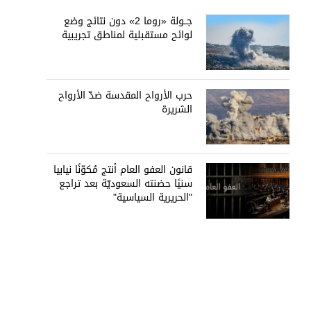
جــولة «روما 2» دون نتائج وضع
لوائح مستقبلية لمناطق تجريبية
حرب الأرواح المقدسة ضدّ الأرواح
الشريرة
قانون العفو العام أنتج مُكوّنًا نيابيا
سنيًا حضنته السعوديّة بعد تراجع
"الحريرية السياسية"