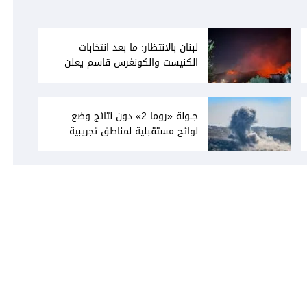
لبنان بالانتظار: ما بعد انتخابات
الكنيست والكونغرس قاسم يعلن
انفتاحه على المفاوضات مع دمشق...
وصمت سوري يقابله
جــولة «روما 2» دون نتائج وضع
لوائح مستقبلية لمناطق تجريبية