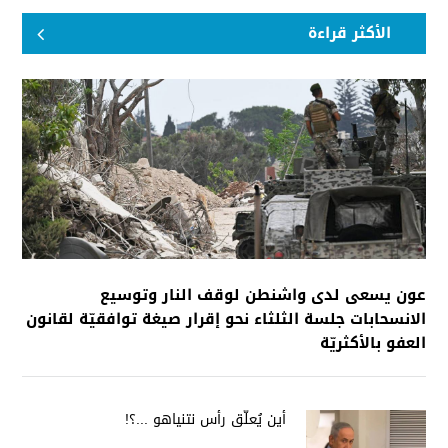
الأكثر قراءة
عون يسعى لدى واشنطن لوقف النار وتوسيع
الانسحابات جلسة الثلثاء نحو إقرار صيغة توافقيّة لقانون
العفو بالأكثريّة
أين يُعلّق رأس نتنياهو ...؟!