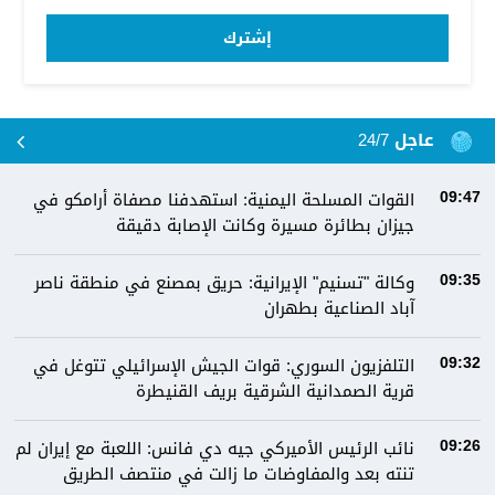
إشترك
عاجل 24/7
القوات المسلحة اليمنية: استهدفنا مصفاة أرامكو في
09:47
جيزان بطائرة مسيرة وكانت الإصابة دقيقة
وكالة "تسنيم" الإيرانية: حريق بمصنع في منطقة ناصر
09:35
آباد الصناعية بطهران
التلفزيون السوري: قوات الجيش الإسرائيلي تتوغل في
09:32
قرية الصمدانية الشرقية بريف القنيطرة
نائب الرئيس الأميركي جيه دي فانس: اللعبة مع إيران لم
09:26
تنته بعد والمفاوضات ما زالت في منتصف الطريق