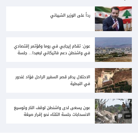
رداً على الوزير الشيباني
عون: تقدّم إيجابي في روما ومُؤتمر إقتصادي
في واشنطن دعم فاتيكاني لبعبدا... جلسة
تشريعيّة ليومين... ونفط العراق على الطاولة
الاحتلال يدمّر قصر السفير الراحل فؤاد غندور
في النبطية
عون يسعى لدى واشنطن لوقف النار وتوسيع
الانسحابات جلسة الثلثاء نحو إقرار صيغة
توافقيّة لقانون العفو بالأكثريّة