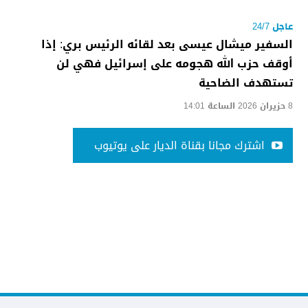
عاجل 24/7
السفير ميشال عيسى بعد لقائه الرئيس بري: إذا
أوقف حزب الله هجومه على إسرائيل فهي لن
تستهدف الضاحية
8 حزيران 2026 الساعة 14:01
اشترك مجانا بقناة الديار على يوتيوب