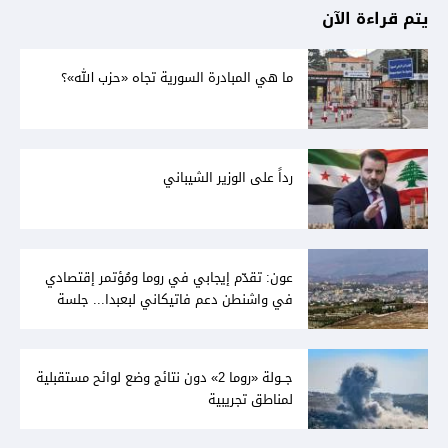
يتم قراءة الآن
ما هي المبادرة السورية تجاه «حزب الله»؟
رداً على الوزير الشيباني
عون: تقدّم إيجابي في روما ومُؤتمر إقتصادي
في واشنطن دعم فاتيكاني لبعبدا... جلسة
تشريعيّة ليومين... ونفط العراق على الطاولة
جــولة «روما 2» دون نتائج وضع لوائح مستقبلية
لمناطق تجريبية