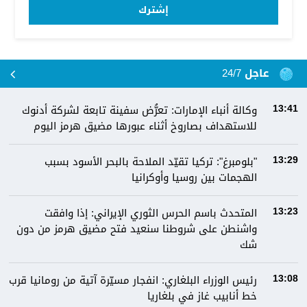
إشترك
عاجل 24/7
وكالة أنباء الإمارات: تعرُّض سفينة تابعة لشركة أدنوك
13:41
للاستهداف بصاروخ أثناء عبورها مضيق هرمز اليوم
"بلومبرغ": تركيا تقيّد الملاحة بالبحر الأسود بسبب
13:29
الهجمات بين روسيا وأوكرانيا
المتحدث باسم الحرس الثوري الإيراني: إذا وافقت
13:23
واشنطن على شروطنا سنعيد فتح مضيق هرمز من دون
شك
رئيس الوزراء البلغاري: انفجار مسيّرة آتية من رومانيا قرب
13:08
خط أنابيب غاز في بلغاريا