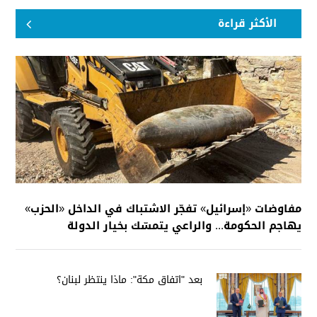
الأكثر قراءة
مفاوضات «إسرائيل» تفجّر الاشتباك في الداخل «الحزب»
يهاجم الحكومة... والراعي يتمسّك بخيار الدولة
بعد "اتفاق مكة": ماذا ينتظر لبنان؟