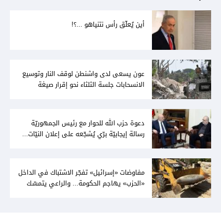
أين يُعلّق رأس نتنياهو ...؟!
عون يسعى لدى واشنطن لوقف النار وتوسيع
الانسحابات جلسة الثلثاء نحو إقرار صيغة
توافقيّة لقانون العفو بالأكثريّة
دعوة حزب الله للحوار مع رئيس الجمهوريّة
رسالة إيجابيّة برّي يُشجّعه على إعلان النيّات...
وعون لا يُمانع
مفاوضات «إسرائيل» تفجّر الاشتباك في الداخل
«الحزب» يهاجم الحكومة... والراعي يتمسّك
بخيار الدولة