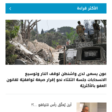
الأكثر قراءة
عون يسعى لدى واشنطن لوقف النار وتوسيع
الانسحابات جلسة الثلثاء نحو إقرار صيغة توافقيّة لقانون
العفو بالأكثريّة
أين يُعلّق رأس نتنياهو ...؟!