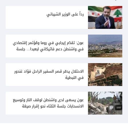
رداً على الوزير الشيباني
عون: تقدّم إيجابي في روما ومُؤتمر إقتصادي
في واشنطن دعم فاتيكاني لبعبدا... جلسة
تشريعيّة ليومين... ونفط العراق على الطاولة
الاحتلال يدمّر قصر السفير الراحل فؤاد غندور
في النبطية
عون يسعى لدى واشنطن لوقف النار وتوسيع
الانسحابات جلسة الثلثاء نحو إقرار صيغة
توافقيّة لقانون العفو بالأكثريّة