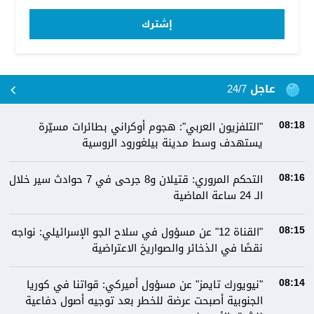
إشترك
عاجل 24/7
"التلفزيون العربي": هجوم أوكراني بطائرات مسيّرة
08:18
يستهدف وسط مدينة بيلغورود الروسية
التحكم المروري: قتيلان و8 جرحى في 7 حوادث سير خلال
08:16
الـ 24 ساعة الماضية
"القناة 12" عن مسؤول في سلاح الجو الإسرائيلي: نواجه
08:15
نقصًا في الذخائر والصواريخ الاعتراضية
"نيويورك تايمز" عن مسؤول أميركي: قواتنا في كوريا
08:14
الجنوبية أصبحت عرضة للخطر بعد توجيه أصول دفاعية