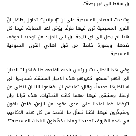
بل سقط الى غير رجعة".
وشددت المصادر المسيحية على ان "إسرائيل": تحاول إظهار انّ
القرى المسيحية ترى فيها طرفًا يؤمّن لها الحماية، فيما كل
هذا لم يصل الى اي نتيجة، بل الى المزيد من توحيد الموقف
ضدها، وبصورة خاصة من قبل اهالي القرى الحدودية
المسيحية.
وفي هذا الاطار، يشير رئيس بلدية القليعة حنا ضاهر لـ" الديار"
الى انهم "سمعوا كغيرهم هذه الاخبار الملفقة، فسارعوا الى
استنكارها جميعاً"، وقال: "عليهم ان يفهموا اننا لن نتخلى عن
ارضنا، وسنبقى فيها مهما كانت التحدّيات، هذه قرانا ولن
نتركها كما اعتدنا على مدى عقود من الزمن، فنحن باقون
ومتجذّرون فيها، لكننا نسأل ما القصد من كل هذه الاكاذيب
في هذه الظروف تحديدا؟ وماذا يخطّطون للبلدات المسيحية"؟