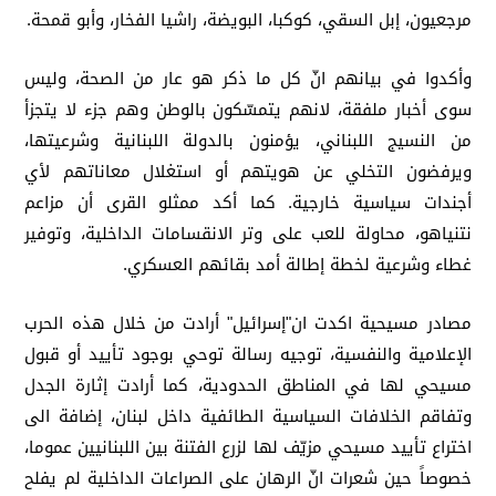
مرجعيون، إبل السقي، كوكبا، البويضة، راشيا الفخار، وأبو قمحة.
وأكدوا في بيانهم انّ كل ما ذكر هو عار من الصحة، وليس
سوى أخبار ملفقة، لانهم يتمسّكون بالوطن وهم جزء لا يتجزأ
من النسيج اللبناني، يؤمنون بالدولة اللبنانية وشرعيتها،
ويرفضون التخلي عن هويتهم أو استغلال معاناتهم لأي
أجندات سياسية خارجية. كما أكد ممثلو القرى أن مزاعم
نتنياهو، محاولة للعب على وتر الانقسامات الداخلية، وتوفير
غطاء وشرعية لخطة إطالة أمد بقائهم العسكري.
مصادر مسيحية اكدت ان"إسرائيل" أرادت من خلال هذه الحرب
الإعلامية والنفسية، توجيه رسالة توحي بوجود تأييد أو قبول
مسيحي لها في المناطق الحدودية، كما أرادت إثارة الجدل
وتفاقم الخلافات السياسية الطائفية داخل لبنان، إضافة الى
اختراع تأييد مسيحي مزيّف لها لزرع الفتنة بين اللبنانيين عموما،
خصوصاً حين شعرات انّ الرهان على الصراعات الداخلية لم يفلح