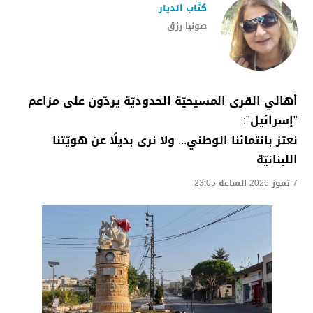
كتّاب الديار
صونيا رزق
أهالي القرى المسيحيّة الحدوديّة يردّون على مزاعم
"إسرائيل":
نعتز بانتمائنا الوطني... ولا نرى بديلًا عن هويّتنا
اللبنانيّة
7 تموز 2026 الساعة 23:05