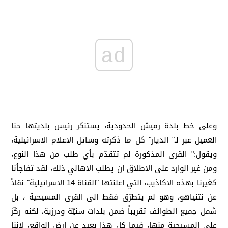
ad
وعلى خط بلدة رميش الحدودية، يستنكر رئيس بلديتها حنا
العميل عبر لـ" الديار" كل ما ذكرته وسائل الاعلام الاسرائيلية،
ويقول:" القرى المذكورة لم تتقدّم بأي طلب من هذا النوع،
ومن غير الوارد على الاطلاق ان يطلب الاهالي ذلك، لقد تفاجأنا
كغيرنا بهذه الاكاذيب، التي اعلنتها "القناة 14 الاسرائيلية" نقلاً
عن نتنياهو، وهو لم يتطرّق فقط الى القرى المسيحية ، بل
شمل جميع الطوائف تقريباً ضمن بلدات سنيّة ودرزية، لكنه ركّز
على المسيحية منها، فيما كل هذا بعيد عن ارض الواقع، لاننا