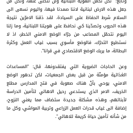
وتابع:" نحن نحمل الهوية اللبنانية ولن نتخلى عنها، ونحن مَن
جعل هذه الارض لبنانية لاننا صمدنا فيها، واليوم نسعى الى
السلام شرط الحفاظ على السيادة. لقد ذقنا الامرّين نتيجة
هذه الحروب وتصدّينا كي نحافظ على هويتنا اللبنانية، وما زلنا
اليوم نتحمّل المصاعب من جرّاء الوضع الامني الخطر، اذ لا
نستطيع التحرّك، فالوضع مأسوي بسبب غياب العمل وكثرة
البطالة، ما يربك الوضع الاقتصادي في قرانا".
وعن الحاجات الضروية التي يفتقدونها، قال: "المساعدات
الغذائية مؤمنّة من قبل بعض الجمعيات، لكن تدهور الوضع
الامني، يوحي بأنّ هناك صعوبة في فتح المدارس مطلع
الخريف، الامر الذي يستدعي رحيل الاهالي لتأمين الدراسة
لأبنائهم، وهذه مشكلة جديدة ستضاف مما يعني النزوح،
إضافة الى غياب قدرات العمل الزراعي وتربية المواشي، وكل ما
من شأنه تأمين حياة كريمة للاهالي".