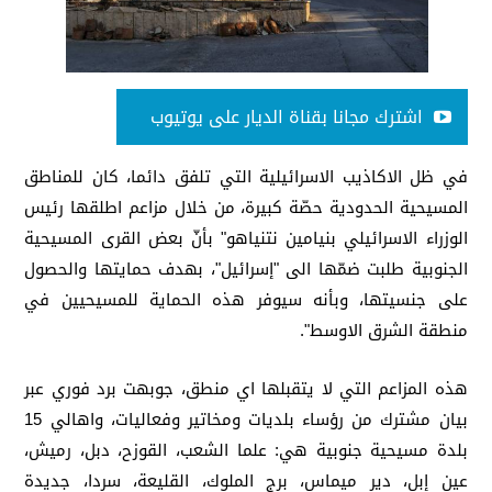
اشترك مجانا بقناة الديار على يوتيوب
في ظل الاكاذيب الاسرائيلية التي تلفق دائما، كان للمناطق
المسيحية الحدودية حصّة كبيرة، من خلال مزاعم اطلقها رئيس
الوزراء الاسرائيلي بنيامين نتنياهو" بأنّ بعض القرى المسيحية
الجنوبية طلبت ضمّها الى "إسرائيل"، بهدف حمايتها والحصول
على جنسيتها، وبأنه سيوفر هذه الحماية للمسيحيين في
منطقة الشرق الاوسط".
هذه المزاعم التي لا يتقبلها اي منطق، جوبهت برد فوري عبر
بيان مشترك من رؤساء بلديات ومخاتير وفعاليات، واهالي 15
بلدة مسيحية جنوبية هي: علما الشعب، القوزح، دبل، رميش،
عين إبل، دير ميماس، برج الملوك، القليعة، سردا، جديدة