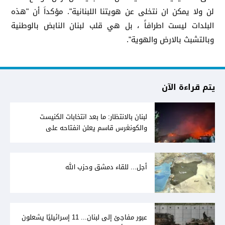
لن ولا يمكن ان نتخلى عن هويتنا اللبنانية". مؤكداَ أن "هذه
البلدات ليست اطرافاً ، بل هي قلب لبنان النابض بالوطنية
وبالتشبث بالارض والهوية".
يتم قراءة الآن
لبنان بالانتظار: ما بعد انتخابات الكنيست
والكونغرس قاسم يعلن انفتاحه على
المفاوضات مع دمشق... وصمت سوري يقابله
أجل... للقاء دمشق وحزب الله
عبور مفاجئ إلى لبنان... 11 إسرائيليًا يشعلون