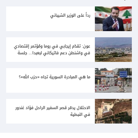
رداً على الوزير الشيباني
عون: تقدّم إيجابي في روما ومُؤتمر إقتصادي
في واشنطن دعم فاتيكاني لبعبدا... جلسة
تشريعيّة ليومين... ونفط العراق على الطاولة
ما هي المبادرة السورية تجاه «حزب الله»؟
الاحتلال يدمّر قصر السفير الراحل فؤاد غندور
في النبطية