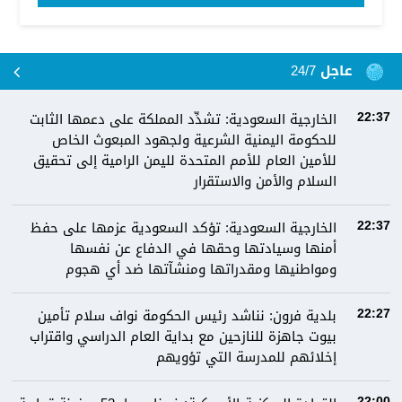
عاجل 24/7
الخارجية السعودية: تشدِّد المملكة على دعمها الثابت
22:37
للحكومة اليمنية الشرعية ولجهود المبعوث الخاص
للأمين العام للأمم المتحدة لليمن الرامية إلى تحقيق
السلام والأمن والاستقرار
الخارجية السعودية: تؤكد السعودية عزمها على حفظ
22:37
أمنها وسيادتها وحقها في الدفاع عن نفسها
ومواطنيها ومقدراتها ومنشآتها ضد أي هجوم
بلدية فرون: نناشد رئيس الحكومة نواف سلام تأمين
22:27
بيوت جاهزة للنازحين مع بداية العام الدراسي واقتراب
إخلائهم للمدرسة التي تؤويهم
22:00