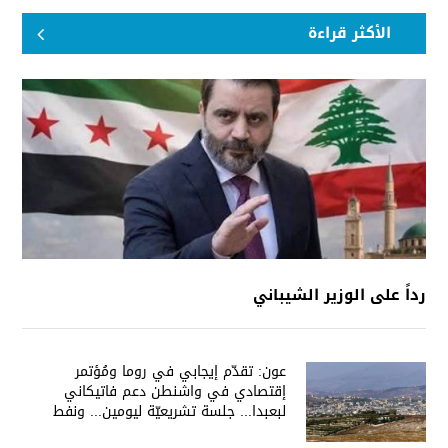
الأكثر قراءة
رداً على الوزير الشيباني
عون: تقدّم إيجابي في روما ومُؤتمر
إقتصادي في واشنطن دعم فاتيكاني
لبعبدا... جلسة تشريعيّة ليومين... ونفط
العراق على الطاولة