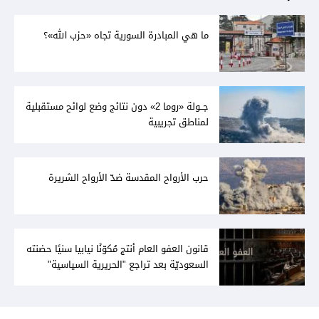
ما هي المبادرة السورية تجاه «حزب الله»؟
جــولة «روما 2» دون نتائج وضع لوائح مستقبلية
لمناطق تجريبية
حرب الأرواح المقدسة ضدّ الأرواح الشريرة
قانون العفو العام أنتج مُكوّنًا نيابيا سنيًا حضنته
السعوديّة بعد تراجع "الحريرية السياسية"