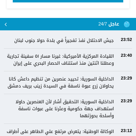
عاجل 24/7
جيش الاحتلال نفذ تفجيراً في بلدة حولا جنوب لبنان
23:52
القيادة المركزية الأميركية: غيرنا مسار ٥١ سفينة تجارية
23:40
وعطلنا اثنتين منذ استئناف الحصار البحري على إيران
الداخلية السورية: تحييد عنصرين من تنظيم داعش كانا
23:29
يحاولان زرع عبوة ناسفة في السيدة زينب بريف دمشق
الداخلية السورية: التحقيق أشار لأن العنصرين حاولا
23:29
استهداف جهة حكومية وعثرنا على عبوات ناسفة
وأسلحة بحوزتهما
الوكالة الوطنية: يتعرض مرتفع علي الطاهر على أطراف
23:12