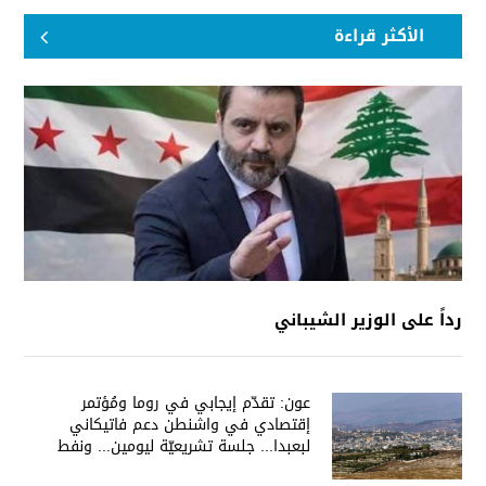
الأكثر قراءة
رداً على الوزير الشيباني
عون: تقدّم إيجابي في روما ومُؤتمر
إقتصادي في واشنطن دعم فاتيكاني
لبعبدا... جلسة تشريعيّة ليومين... ونفط
العراق على الطاولة