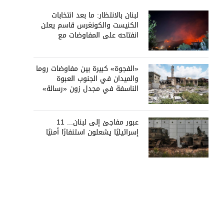
لبنان بالانتظار: ما بعد انتخابات
الكنيست والكونغرس قاسم يعلن
انفتاحه على المفاوضات مع
دمشق... وصمت سوري يقابله
«الفجوة» كبيرة بين مفاوضات روما
والميدان في الجنوب العبوة
الناسفة في مجدل زون «رسالة»
في أكثر من اتجاه؟
عبور مفاجئ إلى لبنان... 11
إسرائيليًا يشعلون استنفارًا أمنيًا