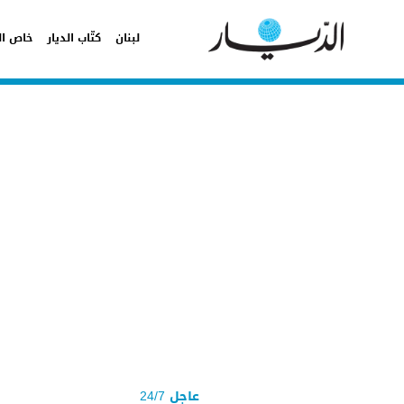
لبنان
كتّاب الديار
خاص ال
عاجل 24/7