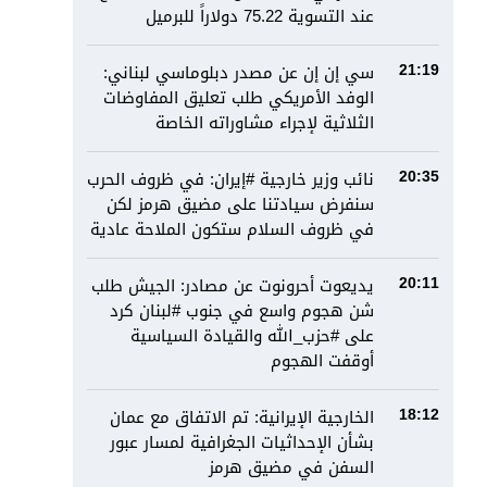
عند التسوية 75.22 دولاراً للبرميل
سي إن إن عن مصدر دبلوماسي لبناني:
21:19
الوفد الأمريكي طلب تعليق المفاوضات
الثلاثية لإجراء مشاوراته الخاصة
نائب وزير خارجية #إيران: في ظروف الحرب
20:35
سنفرض سيادتنا على مضيق هرمز لكن
في ظروف السلام ستكون الملاحة عادية
يديعوت أحرونوت عن مصادر: الجيش طلب
20:11
شن هجوم واسع في جنوب #لبنان كرد
على #حزب_الله والقيادة السياسية
أوقفت الهجوم
الخارجية الإيرانية: تم الاتفاق مع عمان
18:12
بشأن الإحداثيات الجغرافية لمسار عبور
السفن في مضيق هرمز