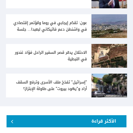
عون: تقدّم إيجابي في روما ومُؤتمر إقتصادي
في واشنطن دعم فاتيكاني لبعبدا... جلسة
تشريعيّة ليومين... ونفط العراق على الطاولة
الاحتلال يدمّر قصر السفير الراحل فؤاد غندور
في النبطية
"إسرائيل" تفخخ ملف الأسرى وترفع السقف
أراد و"يهود بيروت" على طاولة الإبتزاز؟
الأكثر قراءة