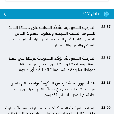
عاجل 24/7
الخارجية السعودية: تشدِّد المملكة على دعمها الثابت
22:37
للحكومة اليمنية الشرعية ولجهود المبعوث الخاص
للأمين العام للأمم المتحدة لليمن الرامية إلى تحقيق
السلام والأمن والاستقرار
الخارجية السعودية: تؤكد السعودية عزمها على حفظ
22:37
أمنها وسيادتها وحقها في الدفاع عن نفسها
ومواطنيها ومقدراتها ومنشآتها ضد أي هجوم
بلدية فرون: نناشد رئيس الحكومة نواف سلام تأمين
22:27
بيوت جاهزة للنازحين مع بداية العام الدراسي واقتراب
إخلائهم للمدرسة التي تؤويهم
القيادة المركزية الأميركية: غيرنا مسار 53 سفينة تجارية
22:00