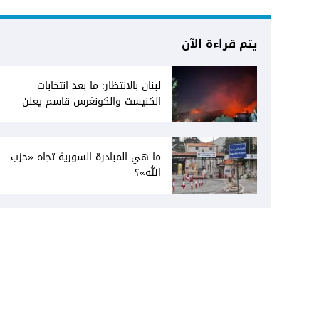
يتم قراءة الآن
لبنان بالانتظار: ما بعد انتخابات
الكنيست والكونغرس قاسم يعلن
انفتاحه على المفاوضات مع دمشق...
وصمت سوري يقابله
ما هي المبادرة السورية تجاه «حزب
الله»؟