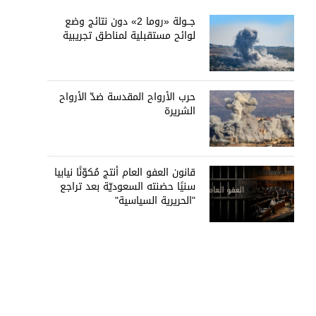
جــولة «روما 2» دون نتائج وضع
لوائح مستقبلية لمناطق تجريبية
حرب الأرواح المقدسة ضدّ الأرواح
الشريرة
قانون العفو العام أنتج مُكوّنًا نيابيا
سنيًا حضنته السعوديّة بعد تراجع
"الحريرية السياسية"