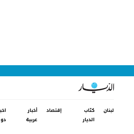
لبنان
كتّاب
إقتصاد
أخبار
اخب
الديار
عربية
دول