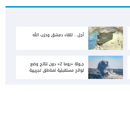
أجل... للقاء دمشق وحزب الله
جــولة «روما 2» دون نتائج وضع
لوائح مستقبلية لمناطق تجريبية