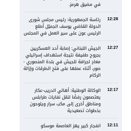
في مضيق هرمز.
رئاسة الجمهورية: رئيس مجلس شورى
12:28
الدولة القاضي يوسف الجميّل أطلع
الرئيس عون على سير العمل في المجلس
الجيش اللبناني: إصابة أحد العسكريين
12:27
بجروح طفيفة نتيجة استهداف إسرائيلي
معادٍ لجرافة للجيش في بلدة المنصوري -
صور، أثناء عملها على فتح الطرقات وإزالة
الركام
الوكالة الوطنية: أهالي الدريب-عكار
12:17
يعتصمون رفضًا لنقل نفايات طرابلس
ومناطق أخرى إلى مكب سرار ويلوحون
بخطوات تصعيدية
انفجار كبير يهز العاصمة موسكو
12:11