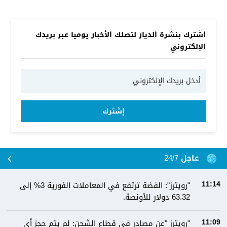
اشترك بنشرة الديار لتصلك الأخبار يوميا عبر بريدك
الإلكتروني
إشترك
عاجل 24/7
"رويترز": الفضة ترتفع في المعاملات الفورية 3% إلى
11:14
63.32 دولار للأونصة.
"رويترز "عن مصادر في قطاع الشحن: لم يتم حجز أي
11:09