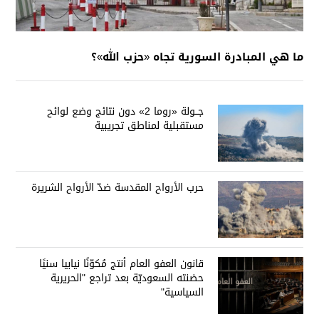
ما هي المبادرة السورية تجاه «حزب الله»؟
جــولة «روما 2» دون نتائج وضع لوائح
مستقبلية لمناطق تجريبية
حرب الأرواح المقدسة ضدّ الأرواح الشريرة
قانون العفو العام أنتج مُكوّنًا نيابيا سنيًا
حضنته السعوديّة بعد تراجع "الحريرية
السياسية"