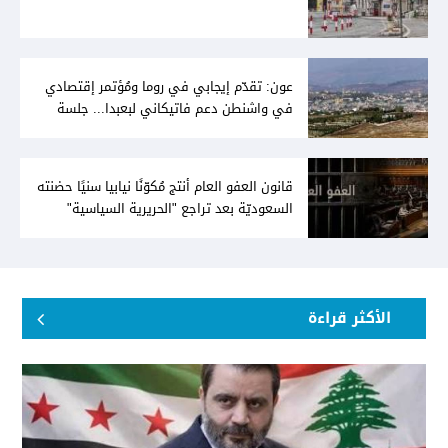
عون: تقدّم إيجابي في روما ومُؤتمر إقتصادي
في واشنطن دعم فاتيكاني لبعبدا... جلسة
تشريعيّة ليومين... ونفط العراق على الطاولة
قانون العفو العام أنتج مُكوّنًا نيابيا سنيًا حضنته
السعوديّة بعد تراجع "الحريرية السياسية"
الأكثر قراءة