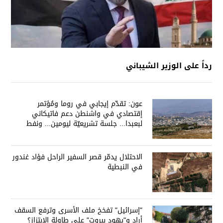
رداً على الوزير الشيباني
عون: تقدّم إيجابي في روما ومُؤتمر
إقتصادي في واشنطن دعم فاتيكاني
لبعبدا... جلسة تشريعيّة ليومين... ونفط
العراق على الطاولة
الاحتلال يدمّر قصر السفير الراحل فؤاد غندور
في النبطية
"إسرائيل" تفخخ ملف الأسرى وترفع السقف
أراد و"يهود بيروت" على طاولة الإبتزاز؟