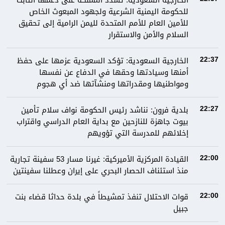
الخارجية السعودية: تشدِّد المملكة على دعمها الثابت
للحكومة اليمنية الشرعية ولجهود المبعوث الخاص
للأمين العام للأمم المتحدة لليمن الرامية إلى تحقيق
السلام والأمن والاستقرار
الخارجية السعودية: تؤكد السعودية عزمها على حفظ
22:37
أمنها وسيادتها وحقها في الدفاع عن نفسها
ومواطنيها ومقدراتها ومنشآتها ضد أي هجوم
بلدية فرون: نناشد رئيس الحكومة نواف سلام تأمين
22:27
بيوت جاهزة للنازحين مع بداية العام الدراسي واقتراب
إخلائهم للمدرسة التي تؤويهم
القيادة المركزية الأميركية: غيرنا مسار 53 سفينة تجارية
22:00
منذ استئناف الحصار البحري على إيران وعطلنا سفينتين
قوات الاحتلال تنفذ تمشيطاً في بلدة حداثا قضاء بنت
22:00
جبيل