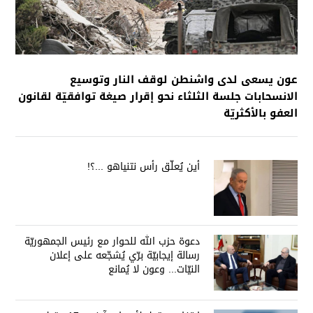
عون يسعى لدى واشنطن لوقف النار وتوسيع
الانسحابات جلسة الثلثاء نحو إقرار صيغة توافقيّة لقانون
العفو بالأكثريّة
أين يُعلّق رأس نتنياهو ...؟!
دعوة حزب الله للحوار مع رئيس الجمهوريّة
رسالة إيجابيّة برّي يُشجّعه على إعلان
النيّات... وعون لا يُمانع