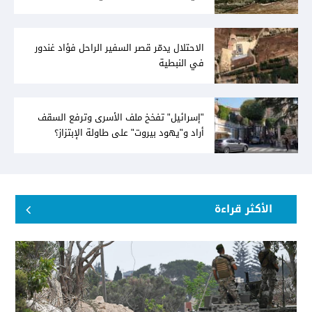
تشريعيّة ليومين... ونفط العراق على الطاولة
الاحتلال يدمّر قصر السفير الراحل فؤاد غندور
في النبطية
"إسرائيل" تفخخ ملف الأسرى وترفع السقف
أراد و"يهود بيروت" على طاولة الإبتزاز؟
الأكثر قراءة