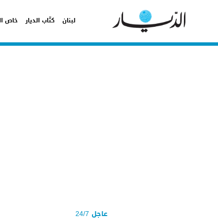
لبنان
كتّاب الديار
خاص ال
عاجل 24/7