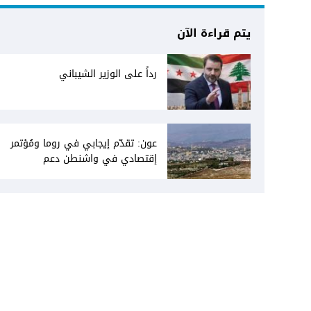
يتم قراءة الآن
رداً على الوزير الشيباني
عون: تقدّم إيجابي في روما ومُؤتمر
إقتصادي في واشنطن دعم
فاتيكاني لبعبدا... جلسة تشريعيّة
ليومين... ونفط العراق على الطاولة