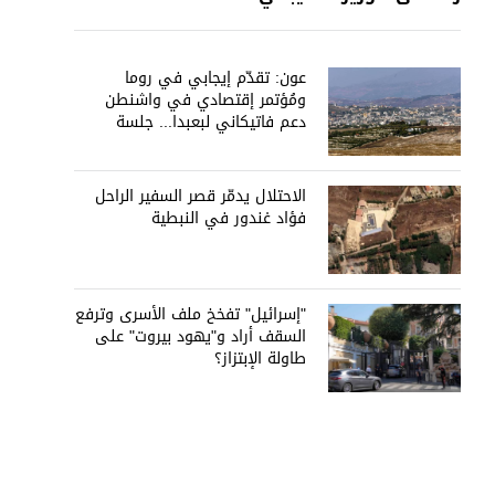
عون: تقدّم إيجابي في روما
ومُؤتمر إقتصادي في واشنطن
دعم فاتيكاني لبعبدا... جلسة
تشريعيّة ليومين... ونفط العراق
على الطاولة
الاحتلال يدمّر قصر السفير الراحل
فؤاد غندور في النبطية
"إسرائيل" تفخخ ملف الأسرى وترفع
السقف أراد و"يهود بيروت" على
طاولة الإبتزاز؟