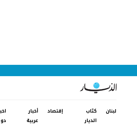
لبنان
كتّاب
إقتصاد
أخبار
اخب
الديار
عربية
دول