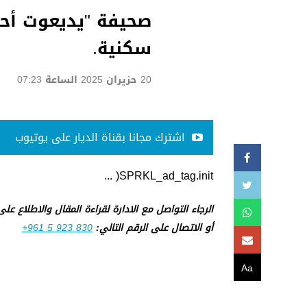
صحيفة "يديعوت أح
سكنية.
20 حزيران 2025 الساعة 07:23
اشترك مجانا بقناة الديار على يوتيوب
SPRKL_ad_tag.init( ...
الرجاء التواصل مع الادارة لقراءة المقال والاطلاع عل
أو الاتصال على الرقم التالي:
+961 5 923 830
Aa