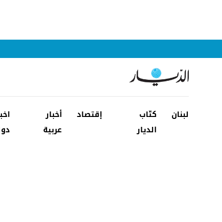
لبنان
كتّاب
إقتصاد
أخبار
اخب
الديار
عربية
دول