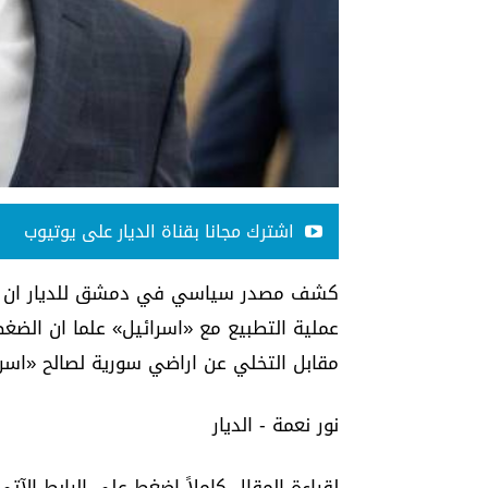
اشترك مجانا بقناة الديار على يوتيوب
كشف مصدر سياسي في دمشق للديار ان الر
عملية التطبيع مع «اسرائيل» علما ان الضغ
مقابل التخلي عن اراضي سورية لصالح «اسرا
نور نعمة - الديار
لقراءة المقال كاملاً إضغط على الرابط الآتي