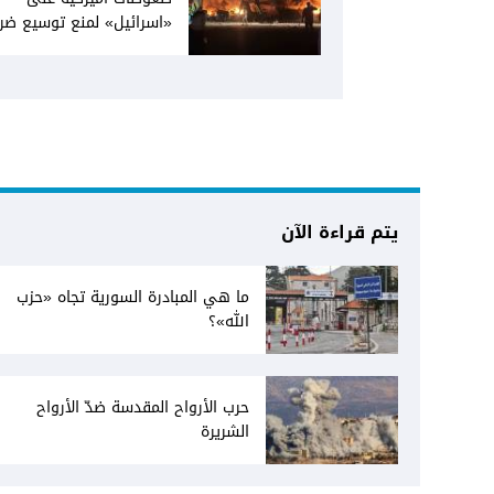
«اسرائيل» لمنع توسيع ضرب
بنود على جلسة الجمعة لم
التصعيد... صحيفة عكاظ ت
هجوما لاذعا ضد «إسرائيل
الكبرى»
يتم قراءة الآن
ما هي المبادرة السورية تجاه «حزب
الله»؟
حرب الأرواح المقدسة ضدّ الأرواح
الشريرة