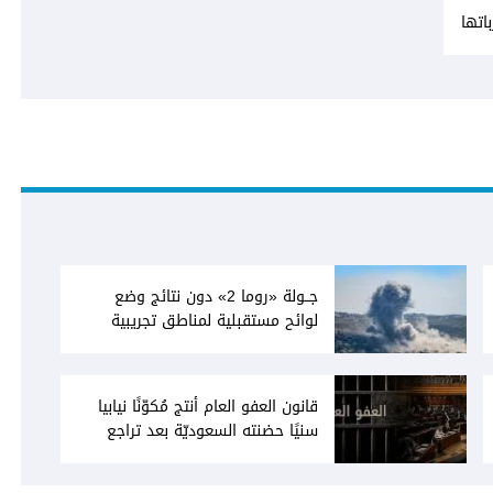
اتها
على لبنان الحكومة تضيف 4
نع
شن
جــولة «روما 2» دون نتائج وضع
لوائح مستقبلية لمناطق تجريبية
قانون العفو العام أنتج مُكوّنًا نيابيا
سنيًا حضنته السعوديّة بعد تراجع
"الحريرية السياسية"