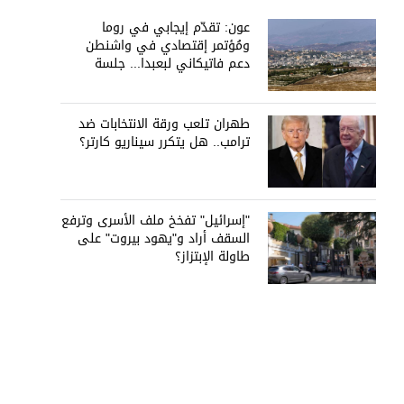
عون: تقدّم إيجابي في روما
ومُؤتمر إقتصادي في واشنطن
دعم فاتيكاني لبعبدا... جلسة
تشريعيّة ليومين... ونفط العراق
على الطاولة
طهران تلعب ورقة الانتخابات ضد
ترامب.. هل يتكرر سيناريو كارتر؟
"إسرائيل" تفخخ ملف الأسرى وترفع
السقف أراد و"يهود بيروت" على
طاولة الإبتزاز؟