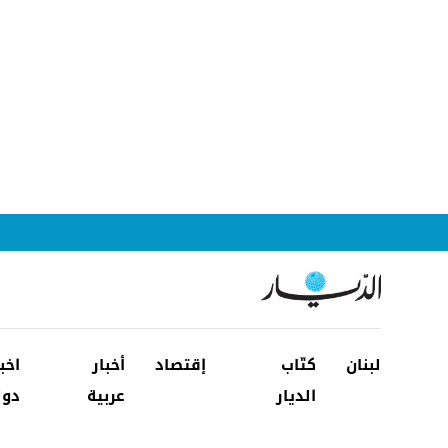
لبنان
كتّاب
إقتصاد
أخبار
اخب
الديار
عربية
دول