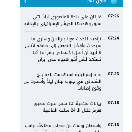
عاجل 24/7
غارتان على بلدة المنصوري ليلاً التي
07:26
سبق وهددها الجيش الإسرائيلي بالإخلاء
ترامب: نتحدث مع الإيرانيين وسنرى ما
07:24
سيحدث وأفضّل التوصل إلى صفقة لأنني
لا أريد أن أقتل الأشخاص رغم أننا كنا
نستعد لشن أكبر هجوم على إيران
غارة إسرائيلية استهدفت بلدة برج
07:23
الشمالي في جنوب لبنان ليلاً وأسفرت عن
وقوع إصابات
بيانات ملاحية: 10 سفن عبرت مضيق
07:18
هرمز خلال الـ 24 ساعة الماضية
واشنطن بوست عن مصادر مطلعة: ترامب
07:16