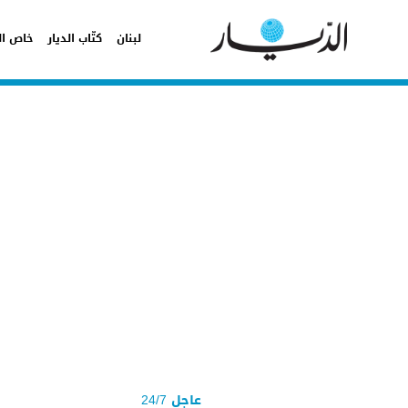
لبنان
كتّاب الديار
خاص ال
عاجل 24/7