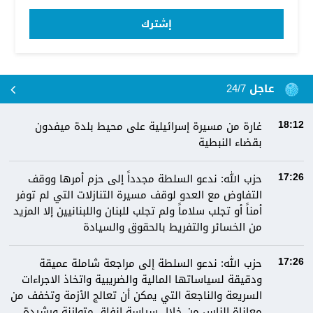
إشترك
عاجل 24/7
غارة من مسيرة إسرائيلية على محيط بلدة ميفدون
18:12
بقضاء النبطية
حزب الله: ندعو السلطة مجدداً إلى حزم أمرها ووقف
17:26
التفاوض مع العدو لوقف مسيرة التنازلات التي لم توفر
أمناً أو تجلب سلاماً ولم تجلب للبنان واللبنانيين إلا المزيد
من الخسائر والتفريط بالحقوق والسيادة
حزب الله: ندعو السلطة إلى مراجعة شاملة عميقة
17:26
ودقيقة لسياساتها المالية والضريبية واتخاذ الاجراءات
السريعة والناجعة التي يمكن أن تعالج الأزمة وتخفف من
معاناة الناس من خلال سياسة انفاق متوازنة ورشيدة