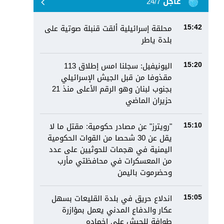
عاجل 24/7
محلقة إسرائيلية ألقت قنبلة صوتية على
15:42
بلدة ياطر
اليونيفيل: سجلنا امس إطلاق 113
15:20
مقذوفا من قبل الجيش الإسرائيلي
بجنوب لبنان وهو الرقم الأعلى منذ 21
حزيران الماضي
"رويترز" عن مصادر حكومية: مقتل ما لا
15:10
يقل عن 30 شحصا من القوات الحكومية
اليمنية في هجمات للحوثيين على عدد
من المعسكرات في محافظتي مأرب
وحضرموت باليمن
اندلاع حريق في بلدة القليعات بسهل
15:05
عكار والدفاع المدني يعمل بمؤازرة
طوافة للجيش على إخماده