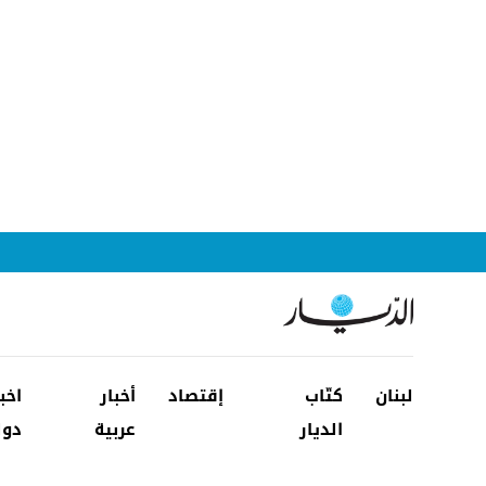
لبنان
كتّاب
إقتصاد
أخبار
اخب
الديار
عربية
دول