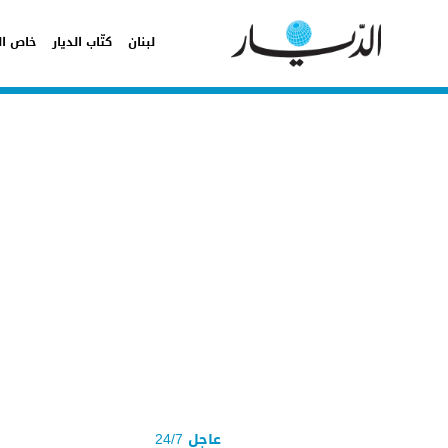
لبنان
كتّاب الديار
خاص ال
عاجل 24/7