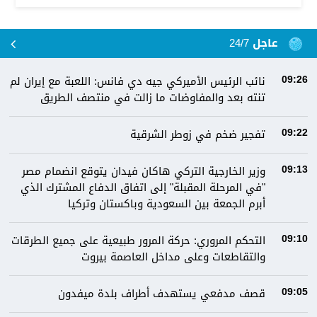
عاجل 24/7
نائب الرئيس الأميركي جيه دي فانس: اللعبة مع إيران لم
09:26
تنته بعد والمفاوضات ما زالت في منتصف الطريق
تفجير ضخم في زوطر الشرقية
09:22
وزير الخارجية التركي هاكان فيدان يتوقع انضمام مصر
09:13
"في المرحلة المقبلة" إلى اتفاق الدفاع المشترك الذي
أبرم الجمعة بين السعودية وباكستان وتركيا
التحكم المروري: ‏⁧‫حركة المرور‬⁩ طبيعية على جميع الطرقات
09:10
والتقاطعات وعلى مداخل العاصمة ⁧‫بيروت
قصف مدفعي يستهدف أطراف بلدة ميفدون
09:05