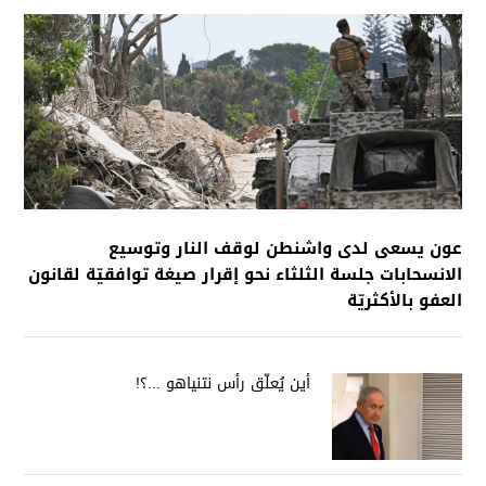
عون يسعى لدى واشنطن لوقف النار وتوسيع
الانسحابات جلسة الثلثاء نحو إقرار صيغة توافقيّة لقانون
العفو بالأكثريّة
أين يُعلّق رأس نتنياهو ...؟!