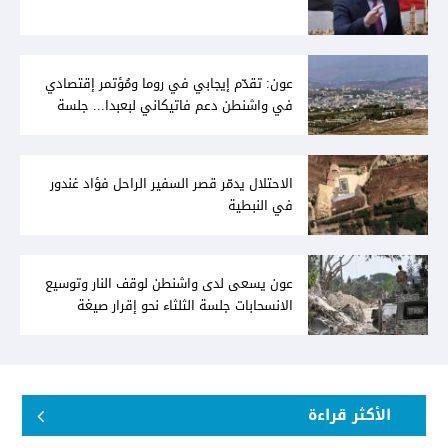
عون: تقدّم إيجابي في روما ومُؤتمر إقتصادي
في واشنطن دعم فاتيكاني لبعبدا... جلسة
تشريعيّة ليومين... ونفط العراق على الطاولة
الاحتلال يدمّر قصر السفير الراحل فؤاد غندور
في النبطية
عون يسعى لدى واشنطن لوقف النار وتوسيع
الانسحابات جلسة الثلثاء نحو إقرار صيغة
توافقيّة لقانون العفو بالأكثريّة
الأكثر قراءة