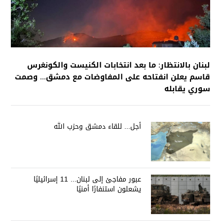
لبنان بالانتظار: ما بعد انتخابات الكنيست والكونغرس
قاسم يعلن انفتاحه على المفاوضات مع دمشق... وصمت
سوري يقابله
أجل... للقاء دمشق وحزب الله
عبور مفاجئ إلى لبنان... 11 إسرائيليًا
يشعلون استنفارًا أمنيًا