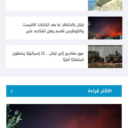
لبنان بالانتظار: ما بعد انتخابات الكنيست
والكونغرس قاسم يعلن انفتاحه على
المفاوضات مع دمشق... وصمت سوري يقابله
عبور مفاجئ إلى لبنان... 11 إسرائيليًا يشعلون
استنفارًا أمنيًا
الأكثر قراءة