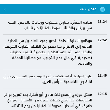
عاجل 24/7
قيادة الجيش: تمارين عسكرية ورمايات بالذخيرة الحية
13:24
في بريتال والقرنة السوداء اعتبارًا من 10 آب
موظفو الادارة العامة: ندعو جميع العاملين في الإدارة
12:52
العامة إلى الالتزام بما يصدر عن الهيئة الإدارية الشرعية،
والبقاء على أتم الاستعداد والجهوزية لتنفيذ خطوات
تصعيدية في حال عدم التجاوب مع مطالبنا المحقة
والعادلة.
غارة إسرائيلية استهدفت فجر اليوم جسر المنصوري فوق
12:46
قناة ري القاسمية – رأس العين.
ممثل موزعي المحروقات فادي أبو شقرا: بدء تفريغ بواخر
12:15
المحروقات غداً وضخ كميات كبيرة في الأسواق، وتراجع
طفيف في أسعار المحروقات اعتبارا من يوم الثلاثاء.