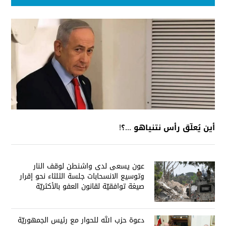
أين يُعلّق رأس نتنياهو ...؟!
عون يسعى لدى واشنطن لوقف النار
وتوسيع الانسحابات جلسة الثلثاء نحو إقرار
صيغة توافقيّة لقانون العفو بالأكثريّة
دعوة حزب الله للحوار مع رئيس الجمهوريّة