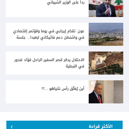
رداً على الوزير الشيباني
عون: تقدّم إيجابي في روما ومُؤتمر إقتصادي
في واشنطن دعم فاتيكاني لبعبدا... جلسة
تشريعيّة ليومين... ونفط العراق على الطاولة
الاحتلال يدمّر قصر السفير الراحل فؤاد غندور
في النبطية
أين يُعلّق رأس نتنياهو ...؟!
الأكثر قراءة