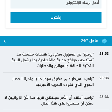
إشترك
عاجل 24/7
"رويترز" عن مسؤول سعودي: هجمات محتملة قد
23:53
تستهدف مواقع مدنية واقتصادية بما يشمل البنية
التحتية للطاقة والموانئ والمطارات
ترامب: نسيطر على مضيق هرمز حاليا ولدينا الحصار
23:36
البحري الذي تقوده البحرية الأميركية
ترامب: أعتقد أن الأمر سينتهي قريبا جدا لأن الإيرانيين لا
23:36
يمكن أن يستمروا على هذا الحال