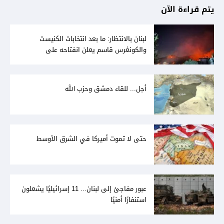
يتم قراءة الآن
لبنان بالانتظار: ما بعد انتخابات الكنيست
والكونغرس قاسم يعلن انفتاحه على
المفاوضات مع دمشق... وصمت سوري يقابله
أجل... للقاء دمشق وحزب الله
حتى لا تموت أميركا في الشرق الأوسط
عبور مفاجئ إلى لبنان... 11 إسرائيليًا يشعلون
استنفارًا أمنيًا