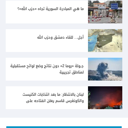
ما هي المبادرة السورية تجاه «حزب الله»؟
أجل... للقاء دمشق وحزب الله
جــولة «روما 2» دون نتائج وضع لوائح مستقبلية
لمناطق تجريبية
لبنان بالانتظار: ما بعد انتخابات الكنيست
والكونغرس قاسم يعلن انفتاحه على
المفاوضات مع دمشق... وصمت سوري يقابله