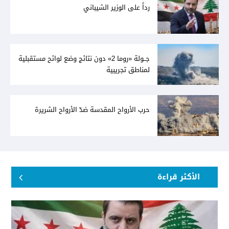
رداً على الوزير الشيباني
جــولة «روما 2» دون نتائج وضع لوائح مستقبلية
لمناطق تجريبية
حرب الأرواح المقدسة ضدّ الأرواح الشريرة
الأكثر قراءة