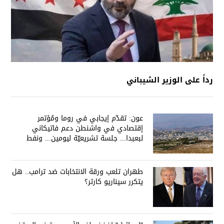
رداً على الوزير الشيباني
عون: تقدّم إيجابي في روما ومُؤتمر
إقتصادي في واشنطن دعم فاتيكاني
لبعبدا... جلسة تشريعيّة ليومين... ونفط
العراق على الطاولة
طهران تلعب ورقة الانتخابات ضد ترامب.. هل
يتكرر سيناريو كارتر؟