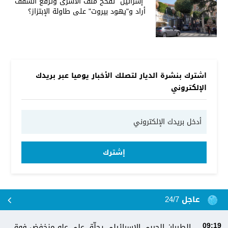
"إسرائيل" تفخخ ملف الأسرى وترفع السقف
أراد و"يهود بيروت" على طاولة الإبتزاز؟
اشترك بنشرة الديار لتصلك الأخبار يوميا عبر بريدك
الإلكتروني
إشترك
عاجل 24/7
الطيران الحربي الإسرائيلي يحلّق على علو منخفض فوق
09:19