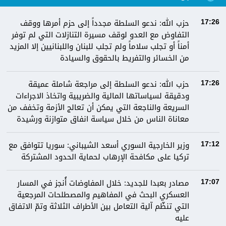
حزب الله: ندعو السلطة مجدداً إلى حزم أمرها ووقف
17:26
التفاوض مع العدو لوقف مسيرة التنازلات التي لم توفر
أمناً أو تجلب سلاماً ولم تجلب للبنان واللبنانيين إلا المزيد
من الخسائر والتفريط بالحقوق والسيادة
حزب الله: ندعو السلطة إلى مراجعة شاملة عميقة
17:26
ودقيقة لسياساتها المالية والضريبية واتخاذ الاجراءات
السريعة والناجعة التي يمكن أن تعالج الأزمة وتخفف من
معاناة الناس من خلال سياسة انفاق متوازنة ورشيدة
وزير الخارجية السوري أسعد الشيباني: سوريا تتوافق مع
17:12
تركيا على مكافحة الإرهاب لحماية الحدود المشتركة
مصادر بعبدا للجديد: خلال المفاوضات أُنجز في المسار
17:07
العسكري البحث في المفاهيم والمصطلحات المرجعية
التي تنظّم آلية التعامل بين الأطراف الثلاثة وتمّ الاتفاق
عليه