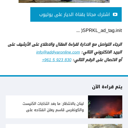
اشترك مجانا بقناة الديار على يوتيوب
SPRKL_ad_tag.init( ...
الرجاء التواصل مع الادارة لقراءة المقال والاطلاع على الأرشيف على
البريد الالكتروني التالي:
info@addiyaronline.com
أو الاتصال على الرقم التالي:
+961 5 923 830
يتم قراءة الآن
لبنان بالانتظار: ما بعد انتخابات الكنيست
والكونغرس قاسم يعلن انفتاحه على
المفاوضات مع دمشق... وصمت سوري يقابله