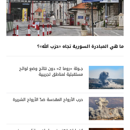
ما هي المبادرة السورية تجاه «حزب الله»؟
جــولة «روما 2» دون نتائج وضع لوائح
مستقبلية لمناطق تجريبية
حرب الأرواح المقدسة ضدّ الأرواح الشريرة