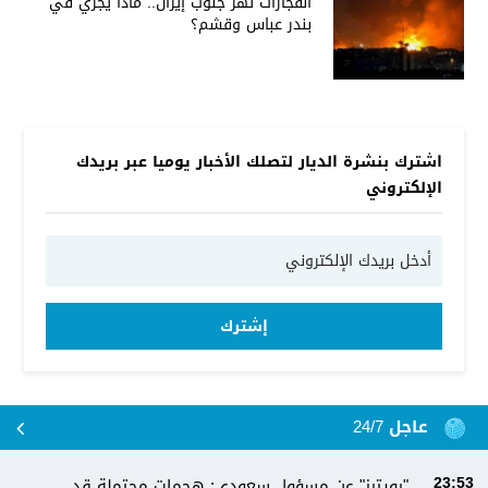
انفجارات تهز جنوب إيران.. ماذا يجري في
بندر عباس وقشم؟
اشترك بنشرة الديار لتصلك الأخبار يوميا عبر بريدك
الإلكتروني
إشترك
عاجل 24/7
"رويترز" عن مسؤول سعودي: هجمات محتملة قد
23:53