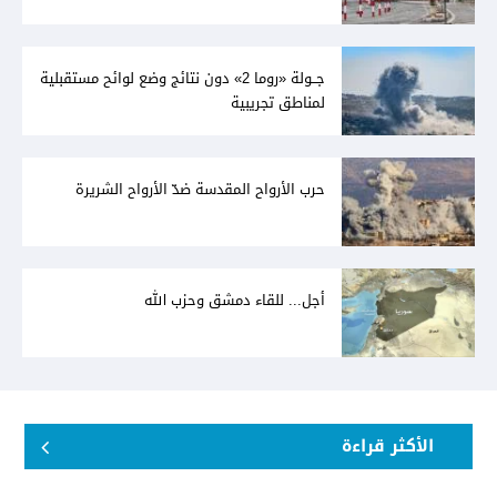
جــولة «روما 2» دون نتائج وضع لوائح مستقبلية
لمناطق تجريبية
حرب الأرواح المقدسة ضدّ الأرواح الشريرة
أجل... للقاء دمشق وحزب الله
الأكثر قراءة