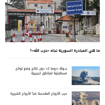
ما هي المبادرة السورية تجاه «حزب الله»؟
جــولة «روما 2» دون نتائج وضع لوائح
مستقبلية لمناطق تجريبية
حرب الأرواح المقدسة ضدّ الأرواح الشريرة