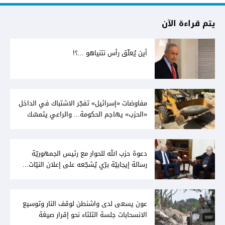
يتم قراءة الآن
أين يُعلّق رأس نتنياهو ...؟!
مفاوضات «إسرائيل» تفجّر الاشتباك في الداخل
«الحزب» يهاجم الحكومة... والراعي يتمسّك
بخيار الدولة
دعوة حزب الله للحوار مع رئيس الجمهوريّة
رسالة إيجابيّة برّي يُشجّعه على إعلان النيّات...
وعون لا يُمانع
عون يسعى لدى واشنطن لوقف النار وتوسيع
الانسحابات جلسة الثلثاء نحو إقرار صيغة