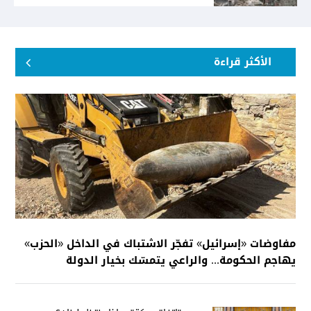
توافقيّة لقانون العفو بالأكثريّة
الأكثر قراءة
مفاوضات «إسرائيل» تفجّر الاشتباك في الداخل «الحزب»
يهاجم الحكومة... والراعي يتمسّك بخيار الدولة