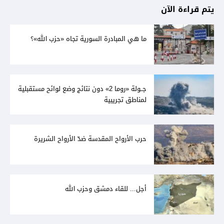
يتم قراءة الآن
ما هي المبادرة السورية تجاه «حزب الله»؟
جــولة «روما 2» دون نتائج وضع لوائح مستقبلية
لمناطق تجريبية
حرب الأرواح المقدسة ضدّ الأرواح الشريرة
أجل... للقاء دمشق وحزب الله