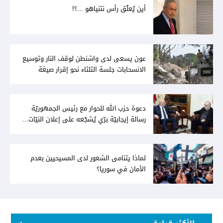
أين يُعلّق رأس نتنياهو ...؟!
عون يسعى لدى واشنطن لوقف النار وتوسيع
الانسحابات جلسة الثلثاء نحو إقرار صيغة
توافقيّة لقانون العفو بالأكثريّة
دعوة حزب الله للحوار مع رئيس الجمهوريّة
رسالة إيجابيّة برّي يُشجّعه على إعلان النيّات...
وعون لا يُمانع
لماذا يتنامى الشعور لدى المسيحيين بعدم
الأمان في سوريا؟