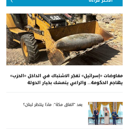
الأكثر قراءة
مفاوضات «إسرائيل» تفجّر الاشتباك في الداخل «الحزب»
يهاجم الحكومة... والراعي يتمسّك بخيار الدولة
بعد "اتفاق مكة": ماذا ينتظر لبنان؟