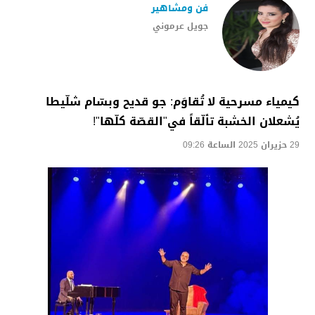
فن ومشاهير
جويل عرموني
كيمياء مسرحية لا تُقاوَم: جو قديح وبسّام شلّيطا
يُشعلان الخشبة تألّقاً في"القصّة كلّها"!
29 حزيران 2025 الساعة 09:26