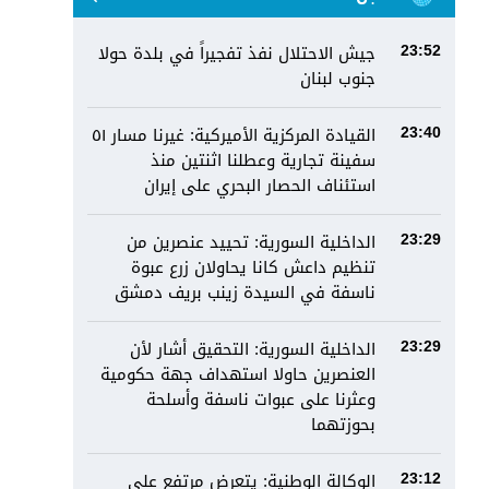
جيش الاحتلال نفذ تفجيراً في بلدة حولا
23:52
جنوب لبنان
القيادة المركزية الأميركية: غيرنا مسار ٥١
23:40
سفينة تجارية وعطلنا اثنتين منذ
استئناف الحصار البحري على إيران
الداخلية السورية: تحييد عنصرين من
23:29
تنظيم داعش كانا يحاولان زرع عبوة
ناسفة في السيدة زينب بريف دمشق
الداخلية السورية: التحقيق أشار لأن
23:29
العنصرين حاولا استهداف جهة حكومية
وعثرنا على عبوات ناسفة وأسلحة
بحوزتهما
الوكالة الوطنية: يتعرض مرتفع علي
23:12