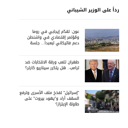
رداً على الوزير الشيباني
عون: تقدّم إيجابي في روما
ومُؤتمر إقتصادي في واشنطن
دعم فاتيكاني لبعبدا... جلسة
تشريعيّة ليومين... ونفط العراق
على الطاولة
طهران تلعب ورقة الانتخابات ضد
ترامب.. هل يتكرر سيناريو كارتر؟
"إسرائيل" تفخخ ملف الأسرى وترفع
السقف أراد و"يهود بيروت" على
طاولة الإبتزاز؟