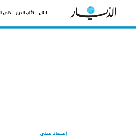
لبنان
كتّاب الديار
خاص ال
إقتصاد محلي