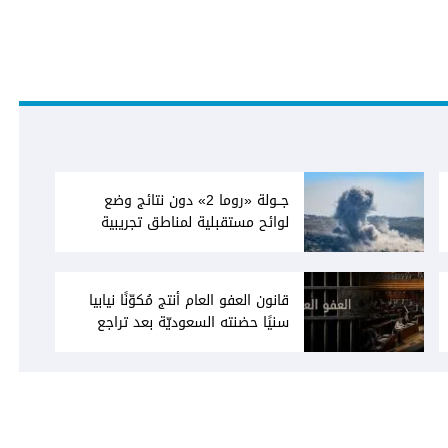
جــولة «روما 2» دون نتائج وضع
لوائح مستقبلية لمناطق تجريبية
قانون العفو العام أنتج مُكوّنًا نيابيا
سنيًا حضنته السعوديّة بعد تراجع
"الحريرية السياسية"