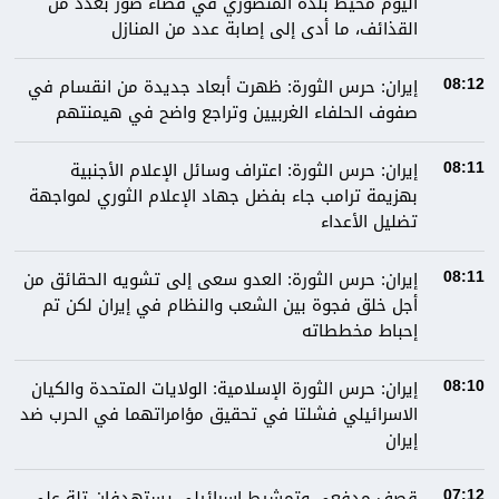
اليوم محيط بلدة المنصوري في قضاء صور بعدد من
القذائف، ما أدى إلى إصابة عدد من المنازل
إيران: حرس الثورة: ظهرت أبعاد جديدة من انقسام في
08:12
صفوف الحلفاء الغربيين وتراجع واضح في هيمنتهم
إيران: حرس الثورة: اعتراف وسائل الإعلام الأجنبية
08:11
بهزيمة ترامب جاء بفضل جهاد الإعلام الثوري لمواجهة
تضليل الأعداء
إيران: حرس الثورة: العدو سعى إلى تشويه الحقائق من
08:11
أجل خلق فجوة بين الشعب والنظام في إيران لكن تم
إحباط مخططاته
إيران: حرس الثورة الإسلامية: الولايات المتحدة والكيان
08:10
الاسرائيلي فشلتا في تحقيق مؤامراتهما في الحرب ضد
إيران
قصف مدفعي وتمشيط إسرائيلي يستهدفان تلة علي
07:12