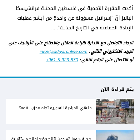
أكدت المقررة الأممية في فلسطين المحتلة فرانشيسكا
ألبانيز أنّ "إسرائيل مسؤولة عن واحدةٍ من أبشع عمليات
الإبادة الجماعية في التاريخ الحديث". ...
الرجاء التواصل مع الادارة لقراءة المقال والاطلاع على الأرشيف على
البريد الالكتروني التالي:
info@addiyaronline.com
أو الاتصال على الرقم التالي:
+961 5 923 830
يتم قراءة الآن
ما هي المبادرة السورية تجاه «حزب الله»؟
جــولة «روما 2» دون نتائج وضع لوائح مستقبلية