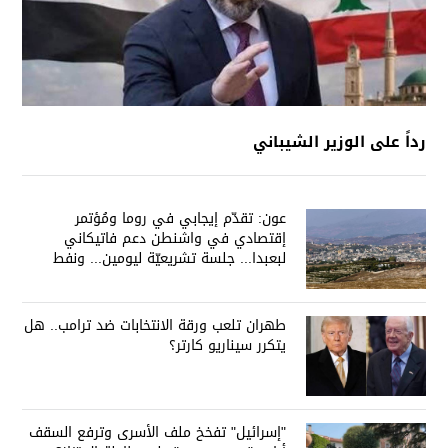
رداً على الوزير الشيباني
عون: تقدّم إيجابي في روما ومُؤتمر
إقتصادي في واشنطن دعم فاتيكاني
لبعبدا... جلسة تشريعيّة ليومين... ونفط
العراق على الطاولة
طهران تلعب ورقة الانتخابات ضد ترامب.. هل
يتكرر سيناريو كارتر؟
"إسرائيل" تفخخ ملف الأسرى وترفع السقف