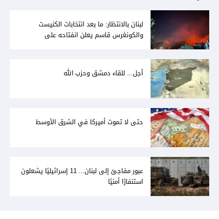
لبنان بالانتظار: ما بعد انتخابات الكنيست
والكونغرس قاسم يعلن انفتاحه على
المفاوضات مع دمشق... وصمت سوري يقابله
أجل... للقاء دمشق وحزب الله
حتى لا تموت أميركا في الشرق الأوسط
عبور مفاجئ إلى لبنان... 11 إسرائيليًا يشعلون
استنفارًا أمنيًا