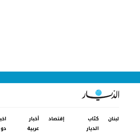
لبنان
كتّاب
إقتصاد
أخبار
اخب
الديار
عربية
دول