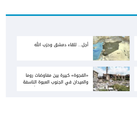
أجل... للقاء دمشق وحزب الله
«الفجوة» كبيرة بين مفاوضات روما
والميدان في الجنوب العبوة الناسفة
في مجدل زون «رسالة» في أكثر من
اتجاه؟