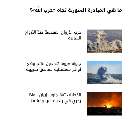
ما هي المبادرة السورية تجاه «حزب الله»؟
حرب الأرواح المقدسة ضدّ الأرواح
الشريرة
جــولة «روما 2» دون نتائج وضع
لوائح مستقبلية لمناطق تجريبية
انفجارات تهز جنوب إيران.. ماذا
يجري في بندر عباس وقشم؟