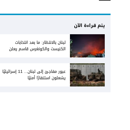
يتم قراءة الآن
لبنان بالانتظار: ما بعد انتخابات
الكنيست والكونغرس قاسم يعلن
انفتاحه على المفاوضات مع دمشق...
وصمت سوري يقابله
عبور مفاجئ إلى لبنان... 11 إسرائيليًا
يشعلون استنفارًا أمنيًا