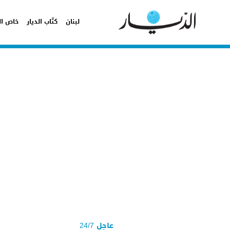
لبنان
كتّاب الديار
خاص ال
عاجل 24/7