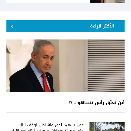
الأكثر قراءة
أين يُعلّق رأس نتنياهو ...؟!
عون يسعى لدى واشنطن لوقف النار
وتوسيع الانسحابات جلسة الثلثاء نحو إقرار