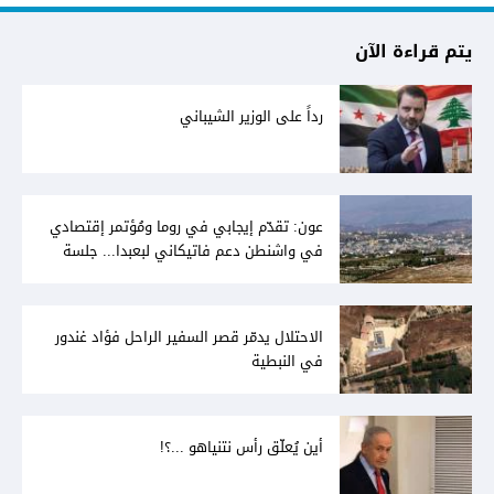
يتم قراءة الآن
رداً على الوزير الشيباني
عون: تقدّم إيجابي في روما ومُؤتمر إقتصادي
في واشنطن دعم فاتيكاني لبعبدا... جلسة
تشريعيّة ليومين... ونفط العراق على الطاولة
الاحتلال يدمّر قصر السفير الراحل فؤاد غندور
في النبطية
أين يُعلّق رأس نتنياهو ...؟!