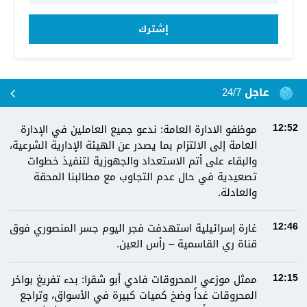
إشترك
عاجل 24/7
موظفو الادارة العامة: ندعو جميع العاملين في الإدارة
12:52
العامة إلى الالتزام بما يصدر عن الهيئة الإدارية الشرعية،
والبقاء على أتم الاستعداد والجهوزية لتنفيذ خطوات
تصعيدية في حال عدم التجاوب مع مطالبنا المحقة
والعادلة.
غارة إسرائيلية استهدفت فجر اليوم جسر المنصوري فوق
12:46
قناة ري القاسمية – رأس العين.
ممثل موزعي المحروقات فادي أبو شقرا: بدء تفريغ بواخر
12:15
المحروقات غداً وضخ كميات كبيرة في الأسواق، وتراجع