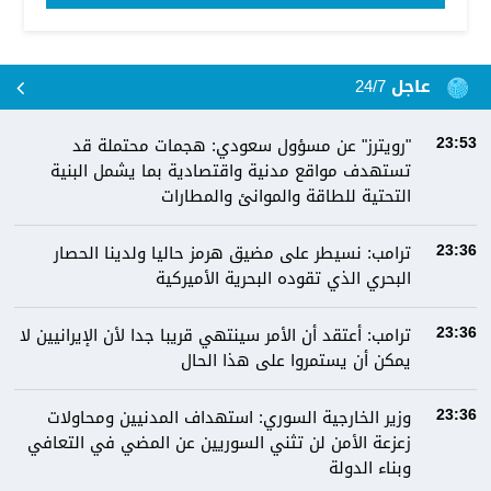
عاجل 24/7
"رويترز" عن مسؤول سعودي: هجمات محتملة قد
23:53
تستهدف مواقع مدنية واقتصادية بما يشمل البنية
التحتية للطاقة والموانئ والمطارات
ترامب: نسيطر على مضيق هرمز حاليا ولدينا الحصار
23:36
البحري الذي تقوده البحرية الأميركية
ترامب: أعتقد أن الأمر سينتهي قريبا جدا لأن الإيرانيين لا
23:36
يمكن أن يستمروا على هذا الحال
وزير الخارجية السوري: استهداف المدنيين ومحاولات
23:36
زعزعة الأمن لن تثني السوريين عن المضي في التعافي
وبناء الدولة