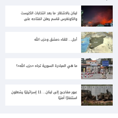
لبنان بالانتظار: ما بعد انتخابات الكنيست
والكونغرس قاسم يعلن انفتاحه على
المفاوضات مع دمشق... وصمت سوري يقابله
أجل... للقاء دمشق وحزب الله
ما هي المبادرة السورية تجاه «حزب الله»؟
عبور مفاجئ إلى لبنان... 11 إسرائيليًا يشعلون
استنفارًا أمنيًا