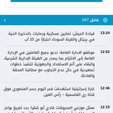
عاجل 24/7
قيادة الجيش: تمارين عسكرية ورمايات بالذخيرة الحية
13:24
في بريتال والقرنة السوداء اعتبارًا من 10 آب
موظفو الادارة العامة: ندعو جميع العاملين في الإدارة
12:52
العامة إلى الالتزام بما يصدر عن الهيئة الإدارية الشرعية،
والبقاء على أتم الاستعداد والجهوزية لتنفيذ خطوات
تصعيدية في حال عدم التجاوب مع مطالبنا المحقة
والعادلة.
غارة إسرائيلية استهدفت فجر اليوم جسر المنصوري فوق
12:46
قناة ري القاسمية – رأس العين.
ممثل موزعي المحروقات فادي أبو شقرا: بدء تفريغ بواخر
12:15