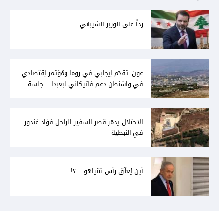
رداً على الوزير الشيباني
عون: تقدّم إيجابي في روما ومُؤتمر إقتصادي
في واشنطن دعم فاتيكاني لبعبدا... جلسة
تشريعيّة ليومين... ونفط العراق على الطاولة
الاحتلال يدمّر قصر السفير الراحل فؤاد غندور
في النبطية
أين يُعلّق رأس نتنياهو ...؟!