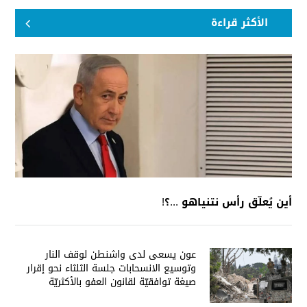
الأكثر قراءة
أين يُعلّق رأس نتنياهو ...؟!
عون يسعى لدى واشنطن لوقف النار
وتوسيع الانسحابات جلسة الثلثاء نحو إقرار
صيغة توافقيّة لقانون العفو بالأكثريّة