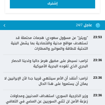
إشترك
عاجل 24/7
"رويترز" عن مسؤول سعودي: هجمات محتملة قد
23:53
تستهدف مواقع مدنية واقتصادية بما يشمل البنية
التحتية للطاقة والموانئ والمطارات
ترامب: نسيطر على مضيق هرمز حاليا ولدينا الحصار
23:36
البحري الذي تقوده البحرية الأميركية
ترامب: أعتقد أن الأمر سينتهي قريبا جدا لأن الإيرانيين لا
23:36
يمكن أن يستمروا على هذا الحال
وزير الخارجية السوري: استهداف المدنيين ومحاولات
23:36
زعزعة الأمن لن تثني السوريين عن المضي في التعافي