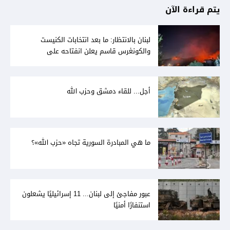
يتم قراءة الآن
لبنان بالانتظار: ما بعد انتخابات الكنيست
والكونغرس قاسم يعلن انفتاحه على
المفاوضات مع دمشق... وصمت سوري يقابله
أجل... للقاء دمشق وحزب الله
ما هي المبادرة السورية تجاه «حزب الله»؟
عبور مفاجئ إلى لبنان... 11 إسرائيليًا يشعلون
استنفارًا أمنيًا