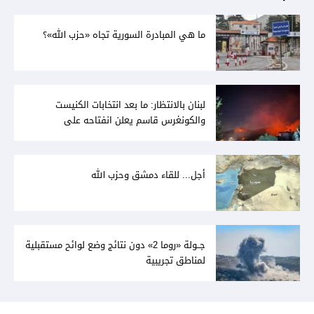
ما هي المبادرة السورية تجاه «حزب الله»؟
لبنان بالانتظار: ما بعد انتخابات الكنيست
والكونغرس قاسم يعلن انفتاحه على
المفاوضات مع دمشق... وصمت سوري يقابله
أجل... للقاء دمشق وحزب الله
جــولة «روما 2» دون نتائج وضع لوائح مستقبلية
لمناطق تجريبية