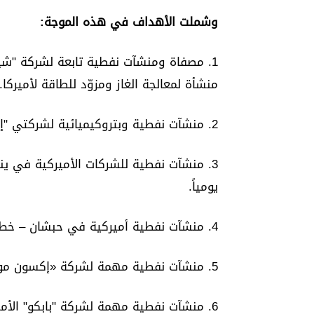
وشملت الأهداف في هذه الموجة:
1. مصفاة ومنشآت نفطية تابعة لشركة "شيف
منشأة لمعالجة الغاز ومزوّد للطاقة لأميركا.
2. منشآت نفطية وبتروكيميائية لشركتي "إكسون موبيل" و"داو كيميكال" في الجبيل بالسعودية.
يومياً.
4. منشآت نفطية أميركية في حبشان – خط نقل نفط دبي إلى الفجيرة لتجاوز مضيق هرمز.
5. منشآت نفطية مهمة لشركة «إكسون موبيل» في رأس لفان بقطر بطاقة 146 ألف برميل يومياً.
6. منشآت نفطية مهمة لشركة "بابكو" الأميركية في البحرين بإنتاج يومي 267 ألف برميل.