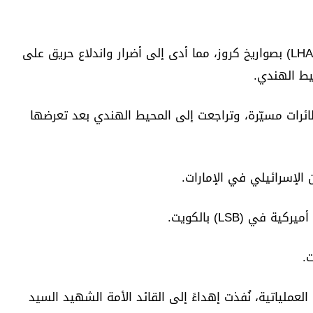
1. السفينة الهجومية الحاملة للمروحيات (LHA7) بصواريخ كروز، مما أدى إلى أضرار واندلاع حريق على
ط الهندي.
CVN 7) أصيبت بعدة طائرات مسيّرة، وتراجعت إلى المحيط الهندي بعد تعرضها
عملياتية، نُفذت إهداءً إلى القائد الأمة الشهيد السيد