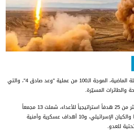
أعلن حرس الثورة في إيران عن إطلاقه، الليلة الماضية، الموجة الـ100 من عملية "وعد صادق 4"، والتي
حة والطائرات المسيّرة.
وحدد حرس الثورة أنّ هذه الموجة ضربت أكثر من 25 هدفاً استراتيجياً للأعداء، شملت 13 مجمعاً
للطاقة وخطوط نقل النفط المرتبطة بأميركا والكيان الإسرائيلي، و10 أهداف عسكرية وأمنية
تية للعدو.