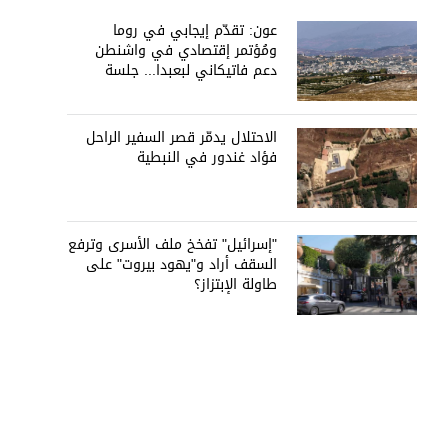
عون: تقدّم إيجابي في روما
ومُؤتمر إقتصادي في واشنطن
دعم فاتيكاني لبعبدا... جلسة
تشريعيّة ليومين... ونفط العراق
على الطاولة
الاحتلال يدمّر قصر السفير الراحل
فؤاد غندور في النبطية
"إسرائيل" تفخخ ملف الأسرى وترفع
السقف أراد و"يهود بيروت" على
طاولة الإبتزاز؟