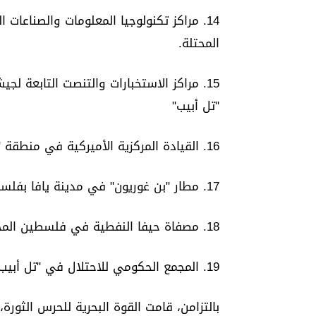
14. مراكز تكنولوجيا المعلومات والصناعات
المحتلة.
15. مراكز الاستخبارات والتنصت التابعة 
"تل أبيب"
16. القيادة المركزية الأميركية في منطقة "الأزرق" بالأردن وتدمير أهداف مهمة فيها.
17. مطار "بن غوريون" في مدينة يافا بفلسطين المحتلة.
18. مصفاة حيفا النفطية في فلسطين المحتلة بطاقة 300 ألف برميل يومياً.
19. المجمع الحكومي للاحتلال في "تل أبيب"، مقر مراكز القيادة والسيطرة للكيان الإسرائيلي.
بالتزامن، قامت القوة البحرية للحرس الثورة