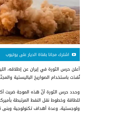
اشترك مجانا بقناة الديار على يوتيوب
نُفذت باستخدام الصواريخ الباليستية والمجنّ
ولوجستية، وعدة أهداف تكنولوجية وبنى تح