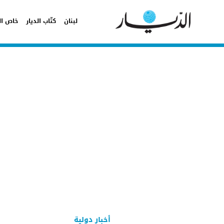
لبنان
كتّاب الديار
خاص ال
أخبار دولية