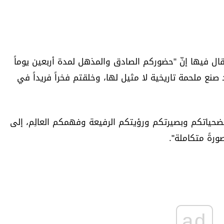
قال فيها إنّ "حضوركم الصادق والمذهل لمدة أربعين يوماً
صنع ملحمة تاريخية لا مثيل لها، وخلقتم فخراً فريداً في
ياتكم وبصيرتكم ورؤيتكم الرفيعة وفهمكم العالِم، إلى
رةً متكاملة".
ad