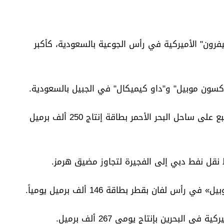
رون" الأميركية في رأس الجوعية بالسعودية، كأكبر
3. منشآت نفطية للشركات الأميركية في ينبع على ساحل البحر الأحمر بطاقة إنتاج 250 ألف برميل