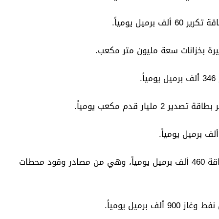
12. شركة "ساتورب" الأميركية – مصفاة بطاقة 460 ألف برميل يومياً، وهي من مصادر وقود محطات